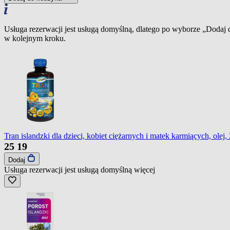
Usługa rezerwacji jest usługą domyślną, dlatego po wyborze „Dodaj
w kolejnym kroku.
Tran islandzki dla dzieci, kobiet ciężarnych i matek karmiących, olej,
25
19
Dodaj
Usługa rezerwacji jest usługą domyślną
więcej