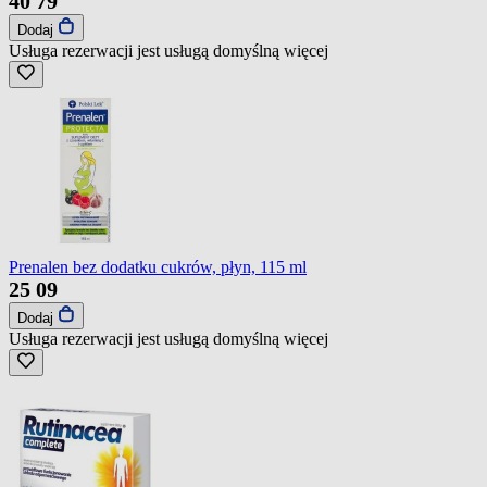
40
79
Dodaj
Usługa rezerwacji jest usługą domyślną
więcej
Prenalen bez dodatku cukrów, płyn, 115 ml
25
09
Dodaj
Usługa rezerwacji jest usługą domyślną
więcej