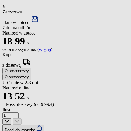
żel
Zarezerwuj
i kup w aptece
7 dni na odbiór
Płatność w aptece
18
99
zł
cena maksymalna. (
więcej
)
Kup
z dostawą
O sprzedawcy
O sprzedawcy
U Ciebie w 2-3 dni
Płatność online
13
52
zł
+ koszt dostawy (od
9,99zł
)
Ilość
Dodaj do koszyka