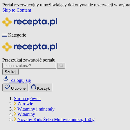
Portal rezerwacyjny umożliwiający dokonywanie rezerwacji w wybra
Skip to Content
Kategorie
Przeszukaj zawartość portalu
Szukaj
Zaloguj się
Ulubione
Koszyk
Strona główna
Zdrowie
Witaminy i minerały
Witaminy
Novativ Kids Żelki Multivitaminka, 150 g