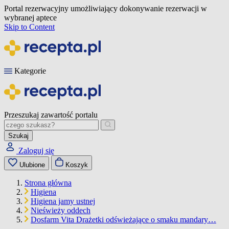
Portal rezerwacyjny umożliwiający dokonywanie rezerwacji w
wybranej aptece
Skip to Content
Kategorie
Przeszukaj zawartość portalu
Szukaj
Zaloguj się
Ulubione
Koszyk
Strona główna
Higiena
Higiena jamy ustnej
Nieświeży oddech
Dosfarm Vita Drażetki odświeżające o smaku mandary…