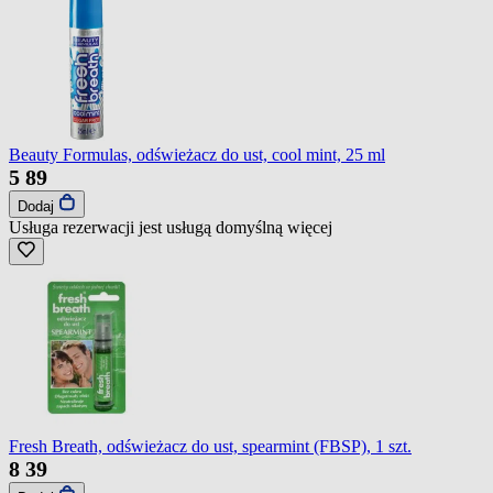
Beauty Formulas, odświeżacz do ust, cool mint, 25 ml
5
89
Dodaj
Usługa rezerwacji jest usługą domyślną
więcej
Fresh Breath, odświeżacz do ust, spearmint (FBSP), 1 szt.
8
39