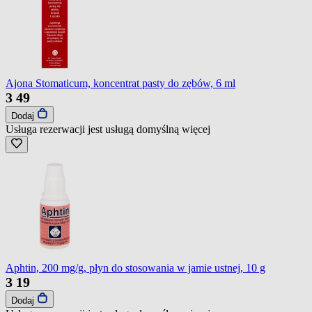
Ajona Stomaticum, koncentrat pasty do zębów, 6 ml
3
49
Dodaj
Usługa rezerwacji jest usługą domyślną
więcej
Aphtin, 200 mg/g, płyn do stosowania w jamie ustnej, 10 g
3
19
Dodaj