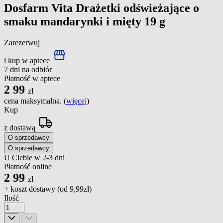
Dosfarm Vita Drażetki odświeżające o
smaku mandarynki i mięty 19 g
Zarezerwuj
i kup w aptece
7 dni na odbiór
Płatność w aptece
2
99
zł
cena maksymalna. (
więcej
)
Kup
z dostawą
O sprzedawcy
O sprzedawcy
U Ciebie w 2-3 dni
Płatność online
2
99
zł
+ koszt dostawy (od
9,99zł
)
Ilość