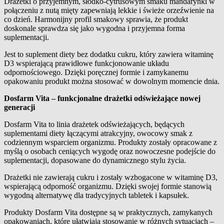
Drażetki o przyjemnym, słodko
‑
cytrusowym smaku mandarynki w
połączeniu z nutą mięty zapewniają lekkie i świeże orzeźwienie na
Opis produktu
co dzień. Harmonijny profil smakowy sprawia, że produkt
doskonale sprawdza się jako wygodna i przyjemna forma
suplementacji.
Jest to suplement diety bez dodatku cukru, który zawiera witaminę
D3 wspierającą prawidłowe funkcjonowanie układu
odpornościowego. Dzięki poręcznej formie i zamykanemu
opakowaniu produkt można stosować w dowolnym momencie dnia.
Dosfarm Vita – funkcjonalne drażetki odświeżające nowej
generacji
Dosfarm Vita to linia drażetek odświeżających, będących
suplementami diety łączącymi atrakcyjny, owocowy smak z
codziennym wsparciem organizmu. Produkty zostały opracowane z
myślą o osobach ceniących wygodę oraz nowoczesne podejście do
suplementacji, dopasowane do dynamicznego stylu życia.
Drażetki nie zawierają cukru i zostały wzbogacone w witaminę D3,
wspierającą odporność organizmu. Dzięki swojej formie stanowią
wygodną alternatywę dla tradycyjnych tabletek i kapsułek.
Produkty Dosfarm Vita dostępne są w praktycznych, zamykanych
opakowaniach, które ułatwiają stosowanie w różnych sytuacjach –