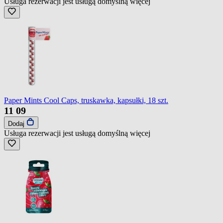
Usługa rezerwacji jest usługą domyślną
więcej
Paper Mints Cool Caps, truskawka, kapsułki, 18 szt.
11
09
Dodaj
Usługa rezerwacji jest usługą domyślną
więcej