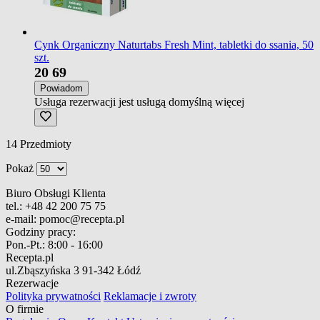
Cynk Organiczny Naturtabs Fresh Mint, tabletki do ssania, 50
szt.
20
69
Powiadom
Usługa rezerwacji jest usługą domyślną
więcej
14
Przedmioty
Pokaż
Biuro Obsługi Klienta
tel.:
+48 42 200 75 75
e-mail:
pomoc@recepta.pl
Godziny pracy:
Pon.-Pt.:
8:00 - 16:00
Recepta.pl
ul.Zbąszyńska 3
91-342 Łódź
Rezerwacje
Polityka prywatności
Reklamacje i zwroty
O firmie