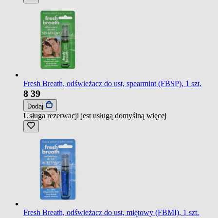
Fresh Breath, odświeżacz do ust, spearmint (FBSP), 1 szt.
8
39
Dodaj
Usługa rezerwacji jest usługą domyślną
więcej
Fresh Breath, odświeżacz do ust, miętowy (FBMI), 1 szt.