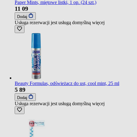
Paper Mints, miętowe listki, 1 op. (24 szt.)
11
09
Dodaj
Usługa rezerwacji jest usługą domyślną
więcej
Beauty Formulas, odświeżacz do ust, cool mint, 25 ml
5
89
Dodaj
Usługa rezerwacji jest usługą domyślną
więcej