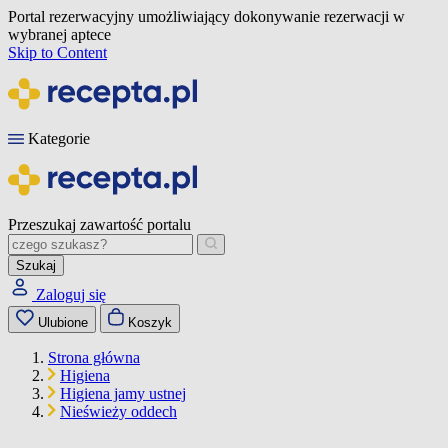
Portal rezerwacyjny umożliwiający dokonywanie rezerwacji w
wybranej aptece
Skip to Content
Kategorie
Przeszukaj zawartość portalu
Szukaj
Zaloguj się
Ulubione
Koszyk
Strona główna
Higiena
Higiena jamy ustnej
Nieświeży oddech