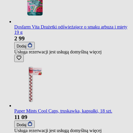
Dosfarm Vita Drażetki odświeżające o smaku arbuza i mięty
19 g
2
99
Dodaj
Usługa rezerwacji jest usługą domyślną
więcej
Paper Mints Cool Caps, truskawka, kapsułki, 18 szt.
11
09
Dodaj
Usługa rezerwacji jest usługą domyślną
więcej