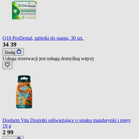
Q10 ProDental, tabletki do ssania, 30 szt.
34
39
Dodaj
Usługa rezerwacji jest usługą domyślną
więcej
Dosfarm Vita Drażetki odświeżające o smaku mandarynki i mięty
19 g
2
99