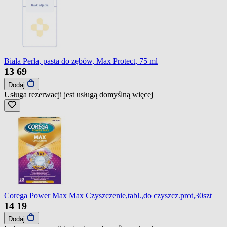
Biała Perła, pasta do zębów, Max Protect, 75 ml
13
69
Dodaj
Usługa rezerwacji jest usługą domyślną
więcej
Corega Power Max Max Czyszczenie,tabl.,do czyszcz.prot,30szt
14
19
Dodaj