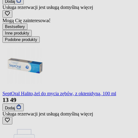
Dodaj
Usługa rezerwacji jest usługą domyślną
więcej
Mogą Cię zainteresować
Bestsellery
Inne produkty
Podobne produkty
SeptOral Halito,żel do mycia zębów, z oktenidyną, 100 ml
13
49
Dodaj
Usługa rezerwacji jest usługą domyślną
więcej