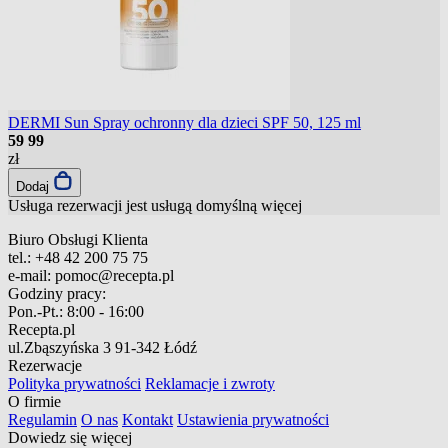
DERMI Sun Spray ochronny dla dzieci SPF 50, 125 ml
59
99
zł
Dodaj
Usługa rezerwacji jest usługą domyślną
więcej
Biuro Obsługi Klienta
tel.:
+48 42 200 75 75
e-mail:
pomoc@recepta.pl
Godziny pracy:
Pon.-Pt.:
8:00 - 16:00
Recepta.pl
ul.Zbąszyńska 3
91-342 Łódź
Rezerwacje
Polityka prywatności
Reklamacje i zwroty
O firmie
Regulamin
O nas
Kontakt
Ustawienia prywatności
Dowiedz się więcej