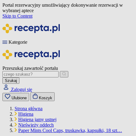
Portal rezerwacyjny umożliwiający dokonywanie rezerwacji w
wybranej aptece
Skip to Content
Kategorie
Przeszukaj zawartość portalu
Szukaj
Zaloguj się
Ulubione
Koszyk
Strona główna
Higiena
Higiena jamy ustnej
Nieświeży oddech
Paper Mints Cool Caps, truskawka, kapsułki, 18 szt…