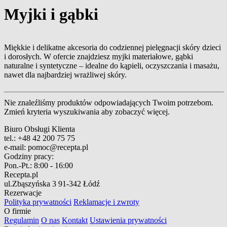
Myjki i gąbki
Miękkie i delikatne akcesoria do codziennej pielęgnacji skóry dzieci
i dorosłych. W ofercie znajdziesz myjki materiałowe, gąbki
naturalne i syntetyczne – idealne do kąpieli, oczyszczania i masażu,
nawet dla najbardziej wrażliwej skóry.
Nie znaleźliśmy produktów odpowiadających Twoim potrzebom.
Zmień kryteria wyszukiwania aby zobaczyć więcej.
Biuro Obsługi Klienta
tel.:
+48 42 200 75 75
e-mail:
pomoc@recepta.pl
Godziny pracy:
Pon.-Pt.:
8:00 - 16:00
Recepta.pl
ul.Zbąszyńska 3
91-342 Łódź
Rezerwacje
Polityka prywatności
Reklamacje i zwroty
O firmie
Regulamin
O nas
Kontakt
Ustawienia prywatności