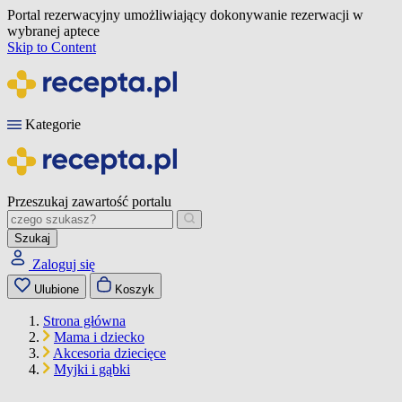
Portal rezerwacyjny umożliwiający dokonywanie rezerwacji w
wybranej aptece
Skip to Content
Kategorie
Przeszukaj zawartość portalu
Szukaj
Zaloguj się
Ulubione
Koszyk
Strona główna
Mama i dziecko
Akcesoria dziecięce
Myjki i gąbki