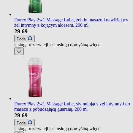
Durex Play 2w1 Massage Lube, żel do masażu i nawilżający
żel intymny z kojącym aloesem, 200 ml
29
69
Dodaj
Usługa rezerwacji jest usługą domyślną
więcej
Durex Play 2w1 Massage Lube, stymulujący żel intymny i do
masażu z pobudzającą guaraną, 200 ml
29
69
Dodaj
Usługa rezerwacji jest usługą domyślną
więcej