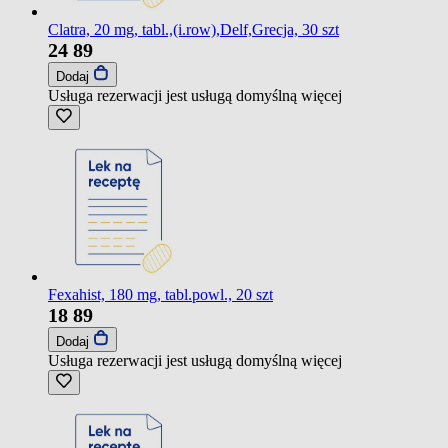
Clatra, 20 mg, tabl.,(i.row),Delf,Grecja, 30 szt
24
89
Dodaj
Usługa rezerwacji jest usługą domyślną
więcej
Fexahist, 180 mg, tabl.powl., 20 szt
18
89
Dodaj
Usługa rezerwacji jest usługą domyślną
więcej