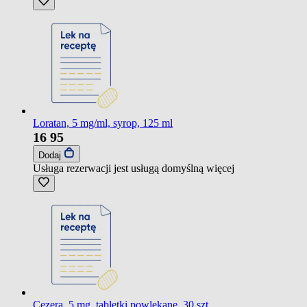
Loratan, 5 mg/ml, syrop, 125 ml
16
95
Dodaj
Usługa rezerwacji jest usługą domyślną
więcej
Cezera, 5 mg, tabletki powlekane, 30 szt.