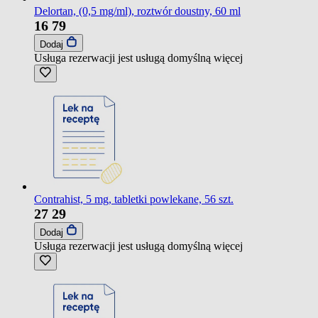
Delortan, (0,5 mg/ml), roztwór doustny, 60 ml
16
79
Dodaj
Usługa rezerwacji jest usługą domyślną
więcej
Contrahist, 5 mg, tabletki powlekane, 56 szt.
27
29
Dodaj
Usługa rezerwacji jest usługą domyślną
więcej