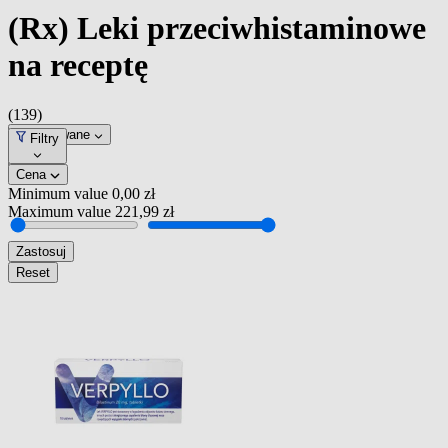
(Rx) Leki przeciwhistaminowe
na receptę
(139)
Dopasowane
Filtry
Cena
Minimum value
0,00 zł
Maximum value
221,99 zł
Zastosuj
Reset