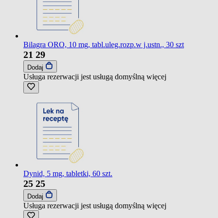
Bilagra ORO, 10 mg, tabl.uleg.rozp.w j.ustn., 30 szt
21
29
Dodaj
Usługa rezerwacji jest usługą domyślną
więcej
Dynid, 5 mg, tabletki, 60 szt.
25
25
Dodaj
Usługa rezerwacji jest usługą domyślną
więcej