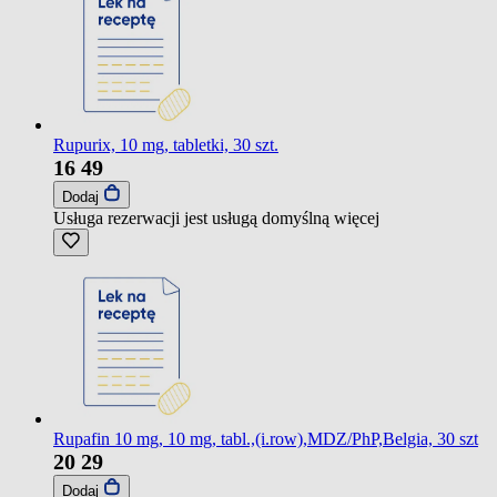
Rupurix, 10 mg, tabletki, 30 szt.
16
49
Dodaj
Usługa rezerwacji jest usługą domyślną
więcej
Rupafin 10 mg, 10 mg, tabl.,(i.row),MDZ/PhP,Belgia, 30 szt
20
29
Dodaj