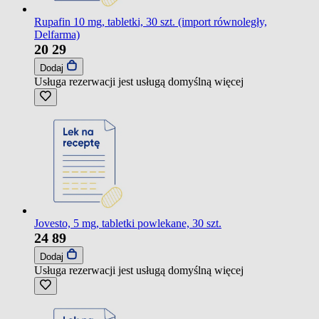
Rupafin 10 mg, tabletki, 30 szt. (import równoległy,
Delfarma)
20
29
Dodaj
Usługa rezerwacji jest usługą domyślną
więcej
Jovesto, 5 mg, tabletki powlekane, 30 szt.
24
89
Dodaj
Usługa rezerwacji jest usługą domyślną
więcej