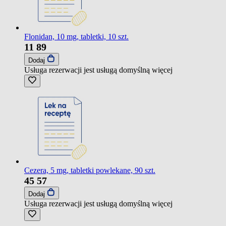
Flonidan, 10 mg, tabletki, 10 szt.
11
89
Dodaj
Usługa rezerwacji jest usługą domyślną
więcej
Cezera, 5 mg, tabletki powlekane, 90 szt.
45
57
Dodaj
Usługa rezerwacji jest usługą domyślną
więcej