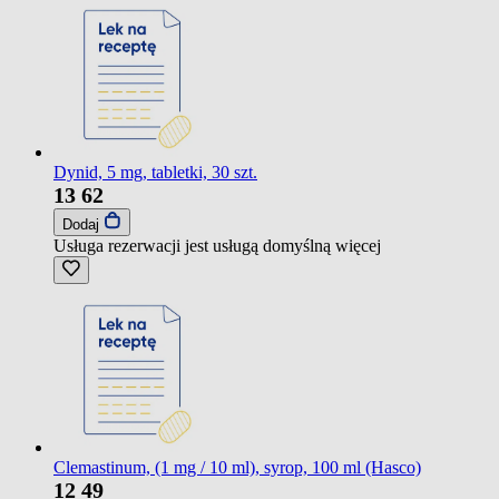
Dynid, 5 mg, tabletki, 30 szt.
13
62
Dodaj
Usługa rezerwacji jest usługą domyślną
więcej
Clemastinum, (1 mg / 10 ml), syrop, 100 ml (Hasco)
12
49