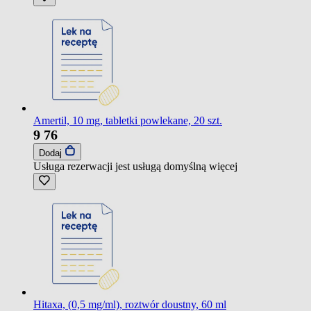
Amertil, 10 mg, tabletki powlekane, 20 szt.
9
76
Dodaj
Usługa rezerwacji jest usługą domyślną
więcej
Hitaxa, (0,5 mg/ml), roztwór doustny, 60 ml