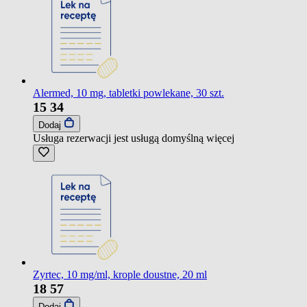
Alermed, 10 mg, tabletki powlekane, 30 szt.
15
34
Dodaj
Usługa rezerwacji jest usługą domyślną
więcej
Zyrtec, 10 mg/ml, krople doustne, 20 ml
18
57
Dodaj