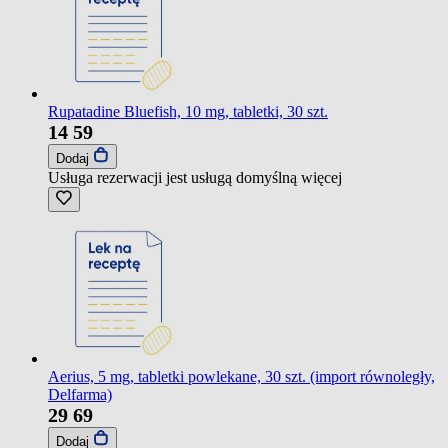
Rupatadine Bluefish, 10 mg, tabletki, 30 szt.
14
59
Dodaj
Usługa rezerwacji jest usługą domyślną
więcej
Aerius, 5 mg, tabletki powlekane, 30 szt. (import równoległy,
Delfarma)
29
69
Dodaj