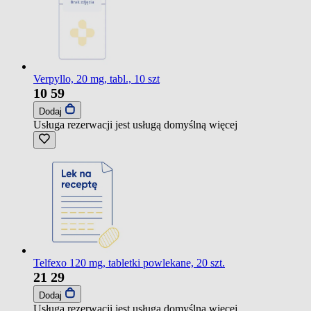
Verpyllo, 20 mg, tabl., 10 szt
10
59
Dodaj
Usługa rezerwacji jest usługą domyślną
więcej
Telfexo 120 mg, tabletki powlekane, 20 szt.
21
29
Dodaj
Usługa rezerwacji jest usługą domyślną
więcej