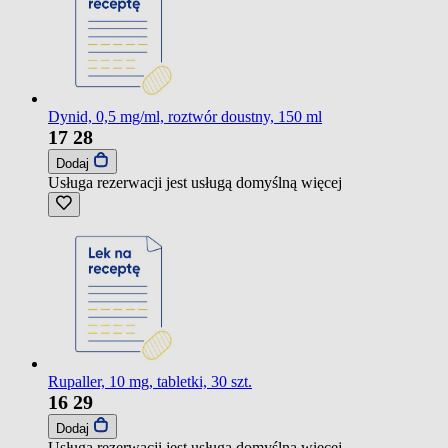
Dynid, 0,5 mg/ml, roztwór doustny, 150 ml
17
28
Dodaj
Usługa rezerwacji jest usługą domyślną
więcej
Rupaller, 10 mg, tabletki, 30 szt.
16
29
Dodaj
Usługa rezerwacji jest usługą domyślną
więcej