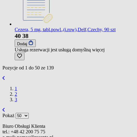
Cezera, 5 mg, tabl.powl.,(i.row),Delf,Czechy, 90 szt
40
38
Dodaj
Usługa rezerwacji jest usługą domyślną
więcej
Pozycje od
1
do
50
ze
139
1
2
3
Pokaż
Biuro Obsługi Klienta
tel.:
+48 42 200 75 75