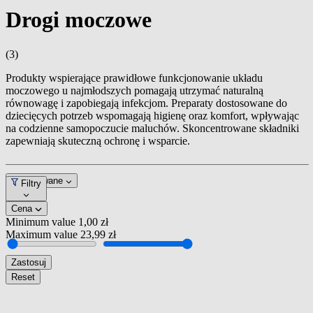
Drogi moczowe
(3)
Produkty wspierające prawidłowe funkcjonowanie układu
moczowego u najmłodszych pomagają utrzymać naturalną
równowagę i zapobiegają infekcjom. Preparaty dostosowane do
dziecięcych potrzeb wspomagają higienę oraz komfort, wpływając
na codzienne samopoczucie maluchów. Skoncentrowane składniki
zapewniają skuteczną ochronę i wsparcie.
Dopasowane
Filtry
Cena
Minimum value
1,00 zł
Maximum value
23,99 zł
Zastosuj
Reset