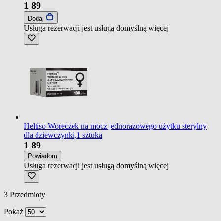
1
89
Dodaj
Usługa rezerwacji jest usługą domyślną
więcej
Heltiso Woreczek na mocz jednorazowego użytku sterylny
dla dziewczynki,1 sztuka
1
89
Powiadom
Usługa rezerwacji jest usługą domyślną
więcej
3
Przedmioty
Pokaż