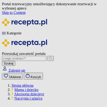
Portal rezerwacyjny umożliwiający dokonywanie rezerwacji w
wybranej aptece
Skip to Content
Kategorie
Przeszukaj zawartość portalu
Szukaj
Zaloguj się
Ulubione
Koszyk
Strona główna
Mama i dziecko
Akcesoria dziecięce
Naczynia i sztućce