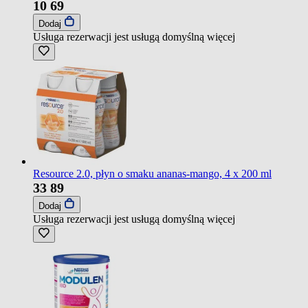
10
69
Dodaj
Usługa rezerwacji jest usługą domyślną
więcej
Resource 2.0, płyn o smaku ananas-mango, 4 x 200 ml
33
89
Dodaj
Usługa rezerwacji jest usługą domyślną
więcej