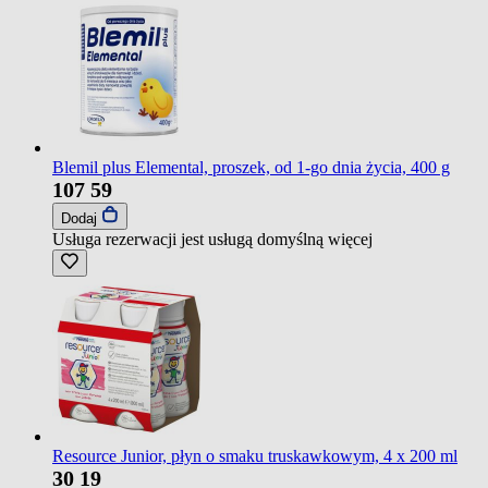
Blemil plus Elemental, proszek, od 1-go dnia życia, 400 g
107
59
Dodaj
Usługa rezerwacji jest usługą domyślną
więcej
Resource Junior, płyn o smaku truskawkowym, 4 x 200 ml
30
19