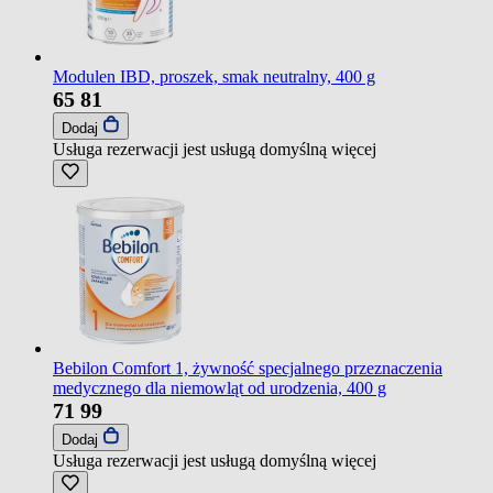
Modulen IBD, proszek, smak neutralny, 400 g
65
81
Dodaj
Usługa rezerwacji jest usługą domyślną
więcej
Bebilon Comfort 1, żywność specjalnego przeznaczenia
medycznego dla niemowląt od urodzenia, 400 g
71
99
Dodaj
Usługa rezerwacji jest usługą domyślną
więcej