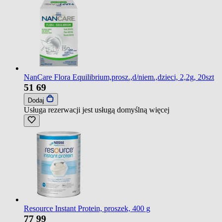
NanCare Flora Equilibrium,prosz.,d/niem.,dzieci, 2,2g, 20szt
51
69
Dodaj
Usługa rezerwacji jest usługą domyślną
więcej
Resource Instant Protein, proszek, 400 g
77
99