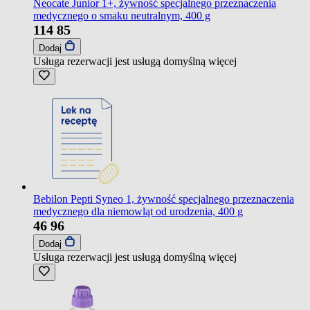
Neocate Junior 1+, żywność specjalnego przeznaczenia
medycznego o smaku neutralnym, 400 g
114
85
Dodaj
Usługa rezerwacji jest usługą domyślną
więcej
Bebilon Pepti Syneo 1, żywność specjalnego przeznaczenia
medycznego dla niemowląt od urodzenia, 400 g
46
96
Dodaj
Usługa rezerwacji jest usługą domyślną
więcej