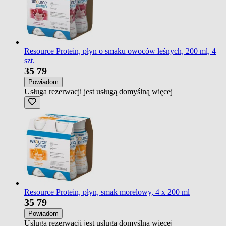
Resource Protein, płyn o smaku owoców leśnych, 200 ml, 4
szt.
35
79
Powiadom
Usługa rezerwacji jest usługą domyślną
więcej
Resource Protein, płyn, smak morelowy, 4 x 200 ml
35
79
Powiadom
Usługa rezerwacji jest usługą domyślną
więcej