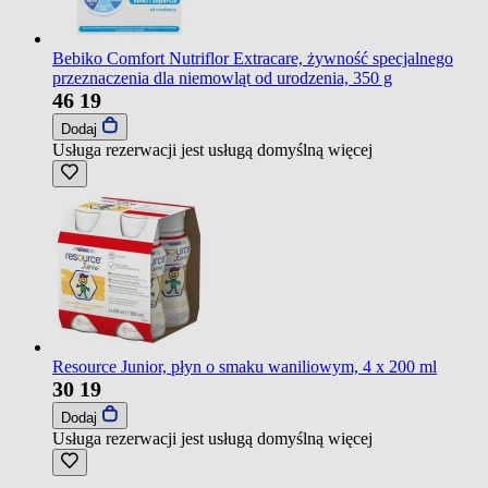
Bebiko Comfort Nutriflor Extracare, żywność specjalnego
przeznaczenia dla niemowląt od urodzenia, 350 g
46
19
Dodaj
Usługa rezerwacji jest usługą domyślną
więcej
Resource Junior, płyn o smaku waniliowym, 4 x 200 ml
30
19
Dodaj
Usługa rezerwacji jest usługą domyślną
więcej