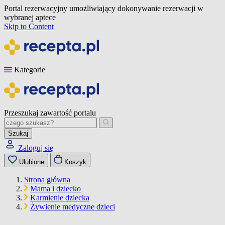
Portal rezerwacyjny umożliwiający dokonywanie rezerwacji w
wybranej aptece
Skip to Content
Kategorie
Przeszukaj zawartość portalu
Szukaj
Zaloguj się
Ulubione
Koszyk
Strona główna
Mama i dziecko
Karmienie dziecka
Żywienie medyczne dzieci