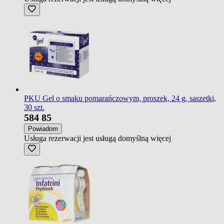
PKU Gel o smaku pomarańczowym, proszek, 24 g, saszetki,
30 szt.
584
85
Powiadom
Usługa rezerwacji jest usługą domyślną
więcej