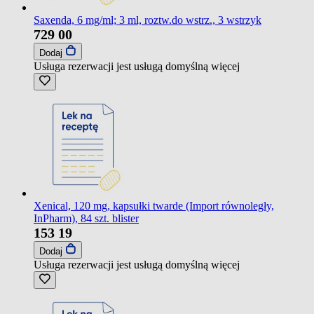
Saxenda, 6 mg/ml; 3 ml, roztw.do wstrz., 3 wstrzyk
729
00
Dodaj
Usługa rezerwacji jest usługą domyślną
więcej
Xenical, 120 mg, kapsułki twarde (Import równoległy,
InPharm), 84 szt. blister
153
19
Dodaj
Usługa rezerwacji jest usługą domyślną
więcej