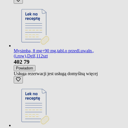
Mysimba, 8 mg+90 mg,tabl.o przedl.uwaln.,
(i.row),Delf,112szt
402
79
Powiadom
Usługa rezerwacji jest usługą domyślną
więcej