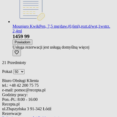
Mounjaro KwikPen, 7,5 mg/daw.(0,6ml),rozt.d/wst,1wstrz.
2,4ml
1459
99
Powiadom
Usługa rezerwacji jest usługą domyślną
więcej
21
Przedmioty
Pokaż
Biuro Obsługi Klienta
tel.:
+48 42 200 75 75
e-mail:
pomoc@recepta.pl
Godziny pracy:
Pon.-Pt.:
8:00 - 16:00
Recepta.pl
ul.Zbąszyńska 3
91-342 Łódź
Rezerwacje