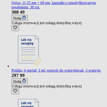
Qsiva, 11,25 mg + 69 mg, kapsułki o zmodyfikowanym
uwalnianiu, 30 szt.
308
49
Dodaj
Usługa rezerwacji jest usługą domyślną
więcej
Polidia, 6 mg/ml; 3 ml, roztwór do wstrzykiwań, 3 wstrzyk.
297
99
Dodaj
Usługa rezerwacji jest usługą domyślną
więcej