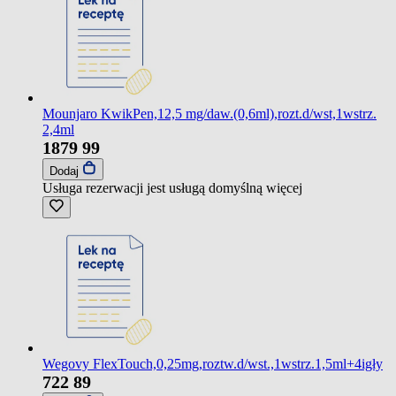
Mounjaro KwikPen,12,5 mg/daw.(0,6ml),rozt.d/wst,1wstrz.
2,4ml
1879
99
Dodaj
Usługa rezerwacji jest usługą domyślną
więcej
Wegovy FlexTouch,0,25mg,roztw.d/wst.,1wstrz.1,5ml+4igły
722
89