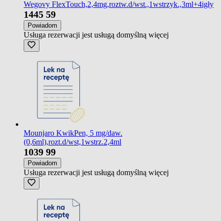
Wegovy FlexTouch,2,4mg,roztw.d/wst.,1wstrzyk.,3ml+4igły
1445
59
Powiadom
Usługa rezerwacji jest usługą domyślną
więcej
Mounjaro KwikPen, 5 mg/daw.
(0,6ml),rozt.d/wst,1wstrz.2,4ml
1039
99
Powiadom
Usługa rezerwacji jest usługą domyślną
więcej