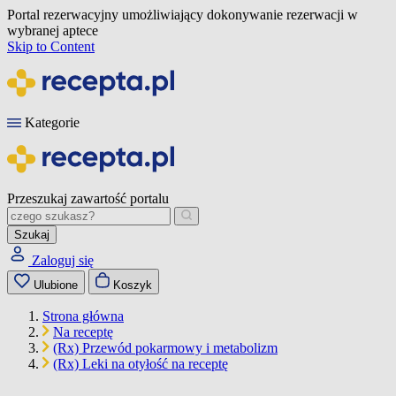
Portal rezerwacyjny umożliwiający dokonywanie rezerwacji w
wybranej aptece
Skip to Content
Kategorie
Przeszukaj zawartość portalu
Szukaj
Zaloguj się
Ulubione
Koszyk
Strona główna
Na receptę
(Rx) Przewód pokarmowy i metabolizm
(Rx) Leki na otyłość na receptę