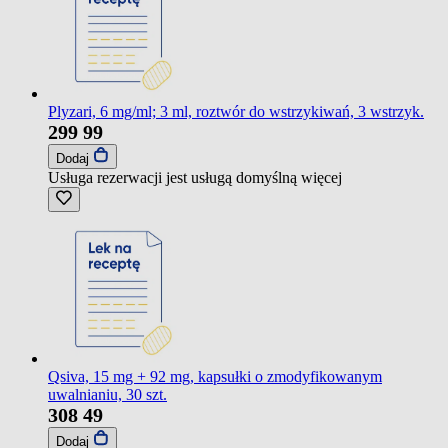
Plyzari, 6 mg/ml; 3 ml, roztwór do wstrzykiwań, 3 wstrzyk.
299
99
Dodaj
Usługa rezerwacji jest usługą domyślną
więcej
Qsiva, 15 mg + 92 mg, kapsułki o zmodyfikowanym
uwalnianiu, 30 szt.
308
49
Dodaj