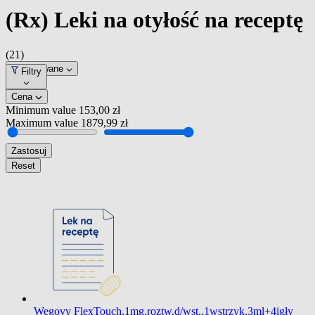
(Rx) Leki na otyłość na receptę
(21)
Dopasowane
Filtry
Cena
Minimum value
153,00 zł
Maximum value
1879,99 zł
Zastosuj
Reset
Wegovy FlexTouch,1mg,roztw.d/wst.,1wstrzyk.3ml+4igły