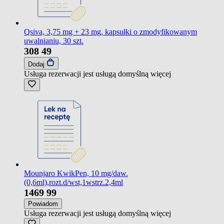
Qsiva, 3,75 mg + 23 mg, kapsułki o zmodyfikowanym
uwalnianiu, 30 szt.
308
49
Dodaj
Usługa rezerwacji jest usługą domyślną
więcej
Mounjaro KwikPen, 10 mg/daw.
(0,6ml),rozt.d/wst,1wstrz.2,4ml
1469
99
Powiadom
Usługa rezerwacji jest usługą domyślną
więcej