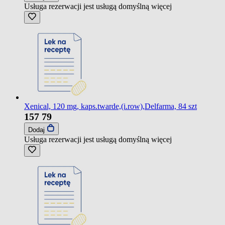
Usługa rezerwacji jest usługą domyślną
więcej
Xenical, 120 mg, kaps.twarde,(i.row),Delfarma, 84 szt
157
79
Dodaj
Usługa rezerwacji jest usługą domyślną
więcej