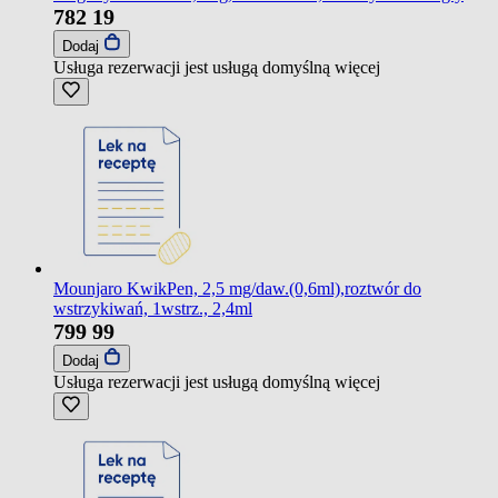
782
19
Dodaj
Usługa rezerwacji jest usługą domyślną
więcej
Mounjaro KwikPen, 2,5 mg/daw.(0,6ml),roztwór do
wstrzykiwań, 1wstrz., 2,4ml
799
99
Dodaj
Usługa rezerwacji jest usługą domyślną
więcej