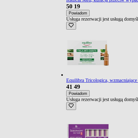
50
19
Powiadom
Usługa rezerwacji jest usługą domy
Equilibra Tricologica, wzmacniając
41
49
Powiadom
Usługa rezerwacji jest usługą domy