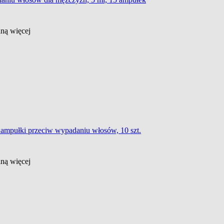
ślną
więcej
e ampułki przeciw wypadaniu włosów, 10 szt.
ślną
więcej