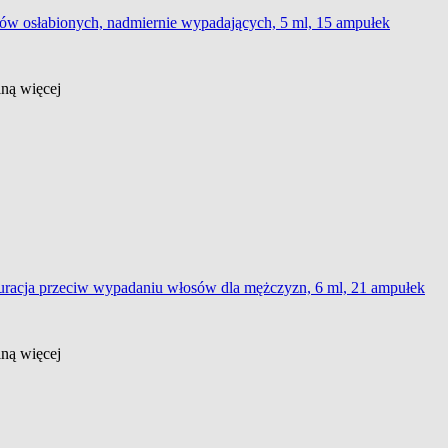
ów osłabionych, nadmiernie wypadających, 5 ml, 15 ampułek
ślną
więcej
kuracja przeciw wypadaniu włosów dla mężczyzn, 6 ml, 21 ampułek
ślną
więcej