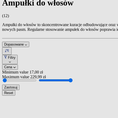
Ampułki do włosów
(12)
Ampułki do włosów to skoncentrowane kuracje odbudowujące oraz wzma
nowych pasm. Regularne stosowanie ampułek do włosów poprawia ich
Dopasowane
Filtry
Cena
Minimum value
17,00 zł
Maximum value
229,99 zł
Zastosuj
Reset