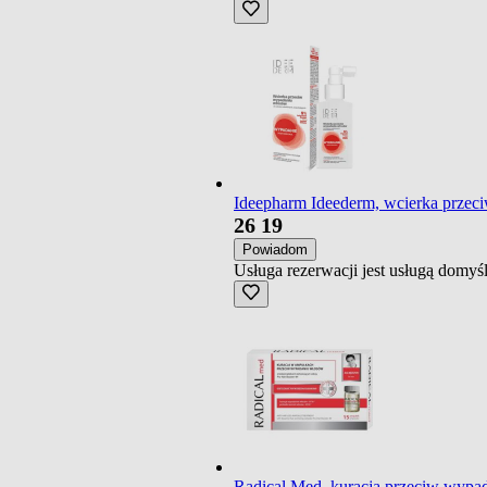
Ideepharm Ideederm, wcierka przec
26
19
Powiadom
Usługa rezerwacji jest usługą domy
Radical Med, kuracja przeciw wypa