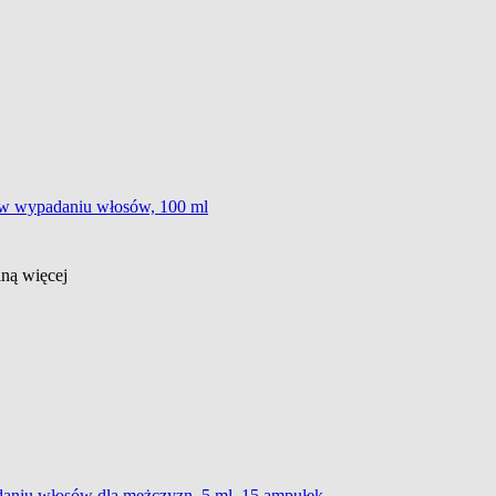
iw wypadaniu włosów, 100 ml
ślną
więcej
daniu włosów dla mężczyzn, 5 ml, 15 ampułek