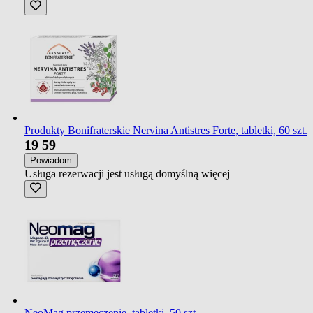
Produkty Bonifraterskie Nervina Antistres Forte, tabletki, 60 szt.
19
59
Powiadom
Usługa rezerwacji jest usługą domyślną
więcej
NeoMag przemęczenie, tabletki, 50 szt.