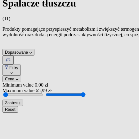
Spalacze tłuszczu
(11)
Produkty pomagające przyspieszyć metabolizm i zwiększyć termogene
wydolność oraz dodają energii podczas aktywności fizycznej, co sprz
Dopasowane
Filtry
Cena
Minimum value
0,00 zł
Maximum value
65,99 zł
Zastosuj
Reset