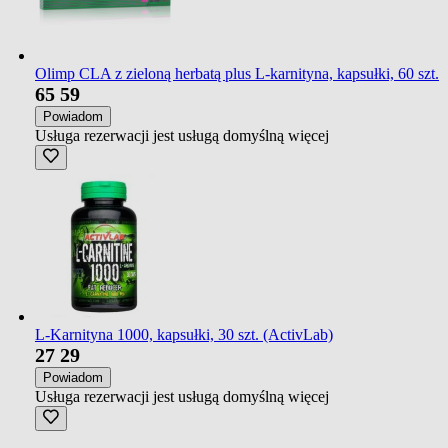
Olimp CLA z zieloną herbatą plus L-karnityna, kapsułki, 60 szt.
65
59
Powiadom
Usługa rezerwacji jest usługą domyślną
więcej
L-Karnityna 1000, kapsułki, 30 szt. (ActivLab)
27
29
Powiadom
Usługa rezerwacji jest usługą domyślną
więcej