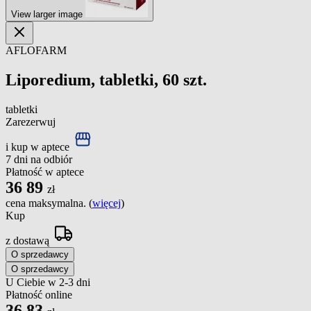
View larger image
AFLOFARM
Liporedium, tabletki, 60 szt.
tabletki
Zarezerwuj
i kup w aptece
7 dni na odbiór
Płatność w aptece
36
89
zł
cena maksymalna. (
więcej
)
Kup
z dostawą
O sprzedawcy
O sprzedawcy
U Ciebie w 2-3 dni
Płatność online
36
83