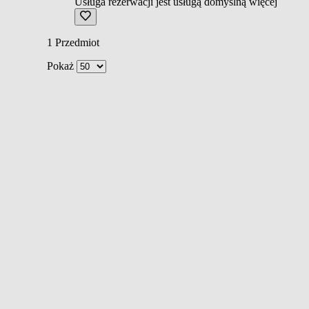
Usługa rezerwacji jest usługą domyślną
więcej
1
Przedmiot
Pokaż