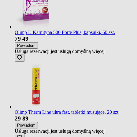
Olimp L-Karnityna 500 Forte Plus, kapsułki, 60 szt.
79
49
Powiadom
Usługa rezerwacji jest usługą domyślną
więcej
Olimp Therm Line ultra fast, tabletki musujące, 20 szt.
29
89
Powiadom
Usługa rezerwacji jest usługą domyślną
więcej