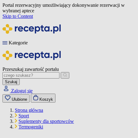
Portal rezerwacyjny umożliwiający dokonywanie rezerwacji w
wybranej aptece
Skip to Content
Kategorie
Przeszukaj zawartość portalu
Szukaj
Zaloguj się
Ulubione
Koszyk
Strona główna
Sport
Suplementy dla sportowców
Termogeniki