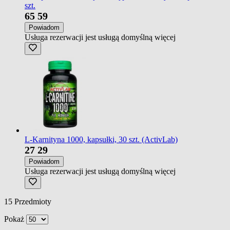
szt.
65
59
Powiadom
Usługa rezerwacji jest usługą domyślną
więcej
L-Karnityna 1000, kapsułki, 30 szt. (ActivLab)
27
29
Powiadom
Usługa rezerwacji jest usługą domyślną
więcej
15
Przedmioty
Pokaż