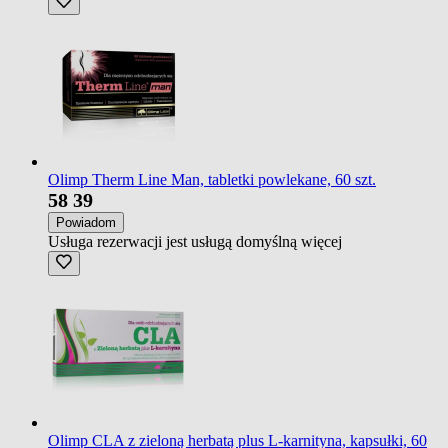
Olimp Therm Line Man, tabletki powlekane, 60 szt.
58
39
Powiadom
Usługa rezerwacji jest usługą domyślną
więcej
Olimp CLA z zieloną herbatą plus L-karnityna, kapsułki, 60