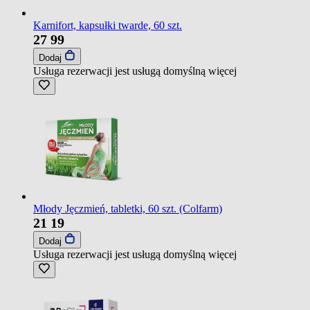
Karnifort, kapsułki twarde, 60 szt.
27
99
Dodaj
Usługa rezerwacji jest usługą domyślną
więcej
Młody Jęczmień, tabletki, 60 szt. (Colfarm)
21
19
Dodaj
Usługa rezerwacji jest usługą domyślną
więcej