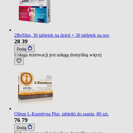
2BeSlim, 30 tabletek na dzień + 30 tabletek na noc
28
39
Dodaj
Usługa rezerwacji jest usługą domyślną
więcej
Olimp L-Karnityna Plus, tabletki do ssania, 80 szt.
76
79
Dodaj