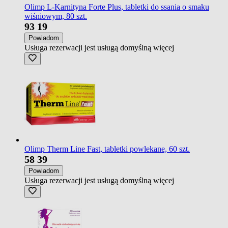
Olimp L-Karnityna Forte Plus, tabletki do ssania o smaku
wiśniowym, 80 szt.
93
19
Powiadom
Usługa rezerwacji jest usługą domyślną
więcej
Olimp Therm Line Fast, tabletki powlekane, 60 szt.
58
39
Powiadom
Usługa rezerwacji jest usługą domyślną
więcej