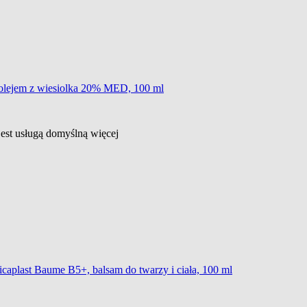
z olejem z wiesiolka 20% MED, 100 ml
jest usługą domyślną
więcej
caplast Baume B5+, balsam do twarzy i ciała, 100 ml