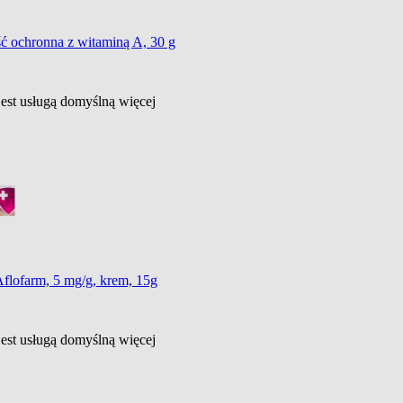
ć ochronna z witaminą A, 30 g
jest usługą domyślną
więcej
flofarm, 5 mg/g, krem, 15g
jest usługą domyślną
więcej