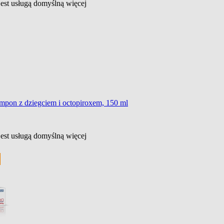
jest usługą domyślną
więcej
ampon z dziegciem i octopiroxem, 150 ml
jest usługą domyślną
więcej