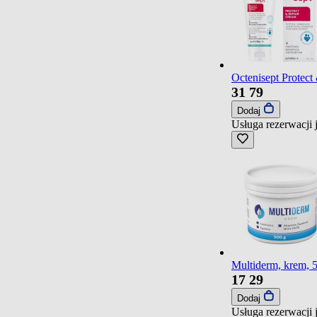
Octenisept Protect
31
79
Dodaj
Usługa rezerwacji 
Multiderm, krem, 
17
29
Dodaj
Usługa rezerwacji 