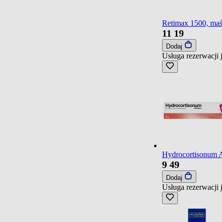
Retimax 1500, maś
11
19
Dodaj
Usługa rezerwacji 
Hydrocortisonum A
9
49
Dodaj
Usługa rezerwacji 