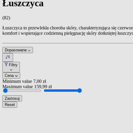
Łuszczyca
(82)
Łuszczyca to przewlekła choroba skóry, charakteryzująca się czerwon
komfort i wspierające codzienną pielęgnację skóry dotkniętej łuszc
Dopasowane
Filtry
Cena
Minimum value
7,00 zł
Maximum value
159,99 zł
Zastosuj
Reset