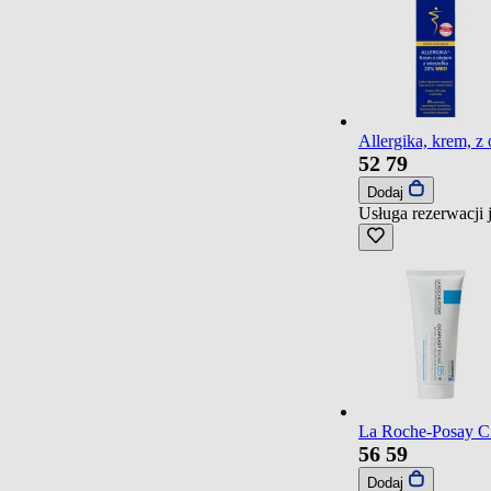
Allergika, krem, 
52
79
Dodaj
Usługa rezerwacji 
La Roche-Posay Ci
56
59
Dodaj