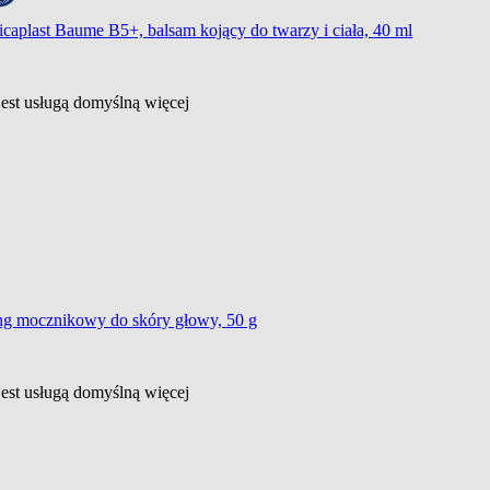
caplast Baume B5+, balsam kojący do twarzy i ciała, 40 ml
jest usługą domyślną
więcej
ing mocznikowy do skóry głowy, 50 g
jest usługą domyślną
więcej