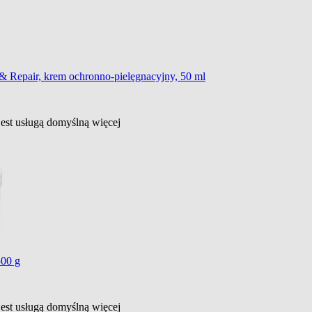
 & Repair, krem ochronno-pielęgnacyjny, 50 ml
jest usługą domyślną
więcej
500 g
jest usługą domyślną
więcej