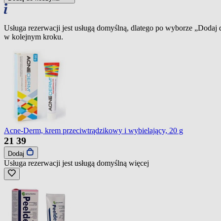
Usługa rezerwacji jest usługą domyślną, dlatego po wyborze „Dodaj
w kolejnym kroku.
Acne-Derm, krem przeciwtrądzikowy i wybielający, 20 g
21
39
Dodaj
Usługa rezerwacji jest usługą domyślną
więcej