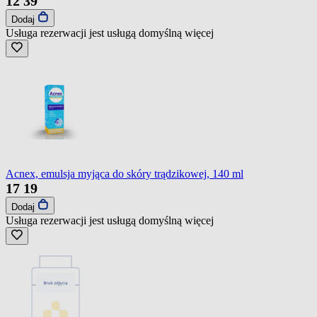
12
39
Dodaj
Usługa rezerwacji jest usługą domyślną
więcej
Acnex, emulsja myjąca do skóry trądzikowej, 140 ml
17
19
Dodaj
Usługa rezerwacji jest usługą domyślną
więcej