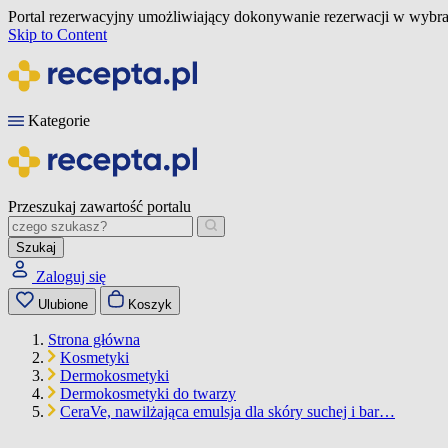
Portal rezerwacyjny umożliwiający dokonywanie rezerwacji w wybra
Skip to Content
Kategorie
Przeszukaj zawartość portalu
Szukaj
Zaloguj się
Ulubione
Koszyk
Strona główna
Kosmetyki
Dermokosmetyki
Dermokosmetyki do twarzy
CeraVe, nawilżająca emulsja dla skóry suchej i bar…