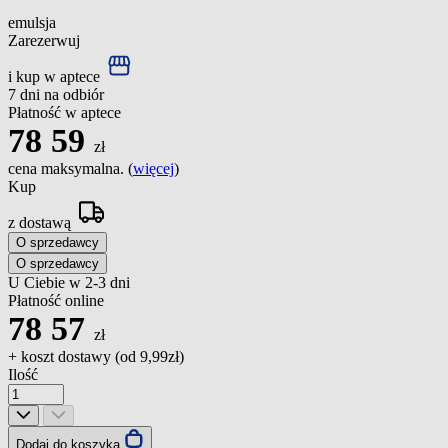
emulsja
Zarezerwuj
i kup w aptece
7 dni na odbiór
Płatność w aptece
78
59
zł
cena maksymalna. (
więcej
)
Kup
z dostawą
O sprzedawcy
O sprzedawcy
U Ciebie w 2-3 dni
Płatność online
78
57
zł
+ koszt dostawy (od
9,99zł
)
Ilość
Dodaj do koszyka