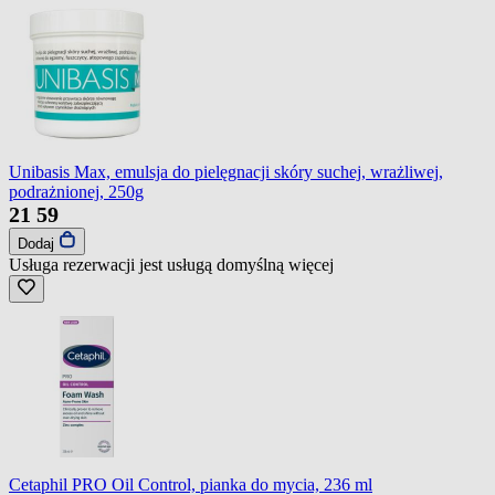
Unibasis Max, emulsja do pielęgnacji skóry suchej, wrażliwej,
podrażnionej, 250g
21
59
Dodaj
Usługa rezerwacji jest usługą domyślną
więcej
Cetaphil PRO Oil Control, pianka do mycia, 236 ml