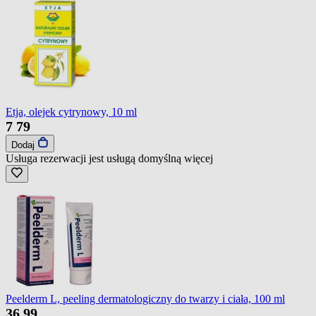
Etja, olejek cytrynowy, 10 ml
7
79
Dodaj
Usługa rezerwacji jest usługą domyślną
więcej
Peelderm L, peeling dermatologiczny do twarzy i ciała, 100 ml
36
99