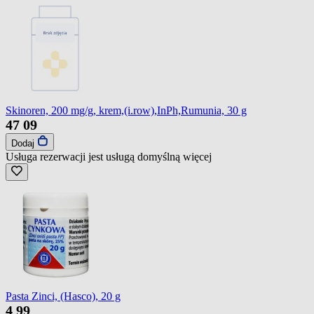
Skinoren, 200 mg/g, krem,(i.row),InPh,Rumunia, 30 g
47
09
Dodaj
Usługa rezerwacji jest usługą domyślną
więcej
Pasta Zinci, (Hasco), 20 g
4
99