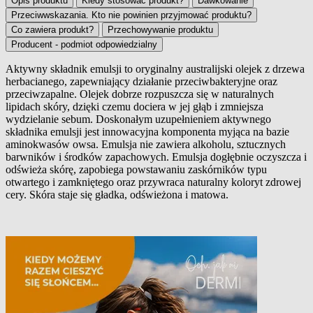
Opis produktu
Kiedy stosować produkt?
Dawkowanie
Przeciwwskazania. Kto nie powinien przyjmować produktu?
Co zawiera produkt?
Przechowywanie produktu
Producent - podmiot odpowiedzialny
Aktywny składnik emulsji to oryginalny australijski olejek z drzewa
herbacianego, zapewniający działanie przeciwbakteryjne oraz
Opis produktu
przeciwzapalne. Olejek dobrze rozpuszcza się w naturalnych
lipidach skóry, dzięki czemu dociera w jej głąb i zmniejsza
wydzielanie sebum. Doskonałym uzupełnieniem aktywnego
składnika emulsji jest innowacyjna komponenta myjąca na bazie
aminokwasów owsa. Emulsja nie zawiera alkoholu, sztucznych
barwników i środków zapachowych. Emulsja dogłębnie oczyszcza i
odświeża skórę, zapobiega powstawaniu zaskórników typu
otwartego i zamkniętego oraz przywraca naturalny koloryt zdrowej
cery. Skóra staje się gładka, odświeżona i matowa.