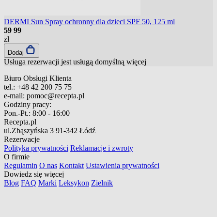
DERMI Sun Spray ochronny dla dzieci SPF 50, 125 ml
59
99
zł
Dodaj
Usługa rezerwacji jest usługą domyślną
więcej
Biuro Obsługi Klienta
tel.:
+48 42 200 75 75
e-mail:
pomoc@recepta.pl
Godziny pracy:
Pon.-Pt.:
8:00 - 16:00
Recepta.pl
ul.Zbąszyńska 3
91-342 Łódź
Rezerwacje
Polityka prywatności
Reklamacje i zwroty
O firmie
Regulamin
O nas
Kontakt
Ustawienia prywatności
Dowiedz się więcej
Blog
FAQ
Marki
Leksykon
Zielnik