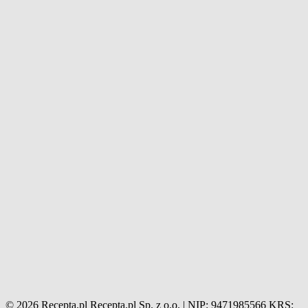
© 2026 Recepta.pl
Recepta.pl Sp. z o.o. | NIP: 9471985566
KRS: