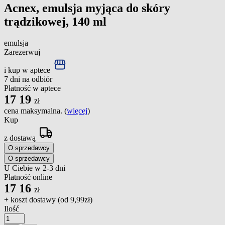
Acnex, emulsja myjąca do skóry
trądzikowej, 140 ml
emulsja
Zarezerwuj
i kup w aptece
7 dni na odbiór
Płatność w aptece
17
19
zł
cena maksymalna. (
więcej
)
Kup
z dostawą
O sprzedawcy
O sprzedawcy
U Ciebie w 2-3 dni
Płatność online
17
16
zł
+ koszt dostawy (od
9,99zł
)
Ilość