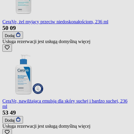
CeraVe, żel myjący przeciw niedoskonałościom, 236 ml
50
09
Dodaj
Usługa rezerwacji jest usługą domyślną
więcej
CeraVe, nawilżająca emulsja dla skóry suchej i bardzo suchej, 236
ml
53
49
Dodaj
Usługa rezerwacji jest usługą domyślną
więcej