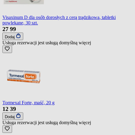
Visaxinum D dla osób dorosłych z cerą trądzikową, tabletki
powlekane, 30 szt.
27
99
Dodaj
Usługa rezerwacji jest usługą domyślną
więcej
Tormexal Forte, maść, 20 g
12
39
Dodaj
Usługa rezerwacji jest usługą domyślną
więcej