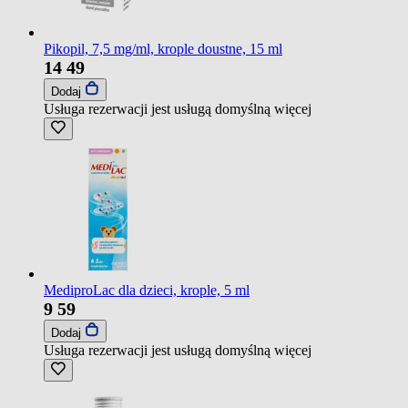
Pikopil, 7,5 mg/ml, krople doustne, 15 ml
14
49
Dodaj
Usługa rezerwacji jest usługą domyślną
więcej
MediproLac dla dzieci, krople, 5 ml
9
59
Dodaj
Usługa rezerwacji jest usługą domyślną
więcej