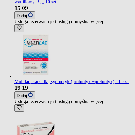
waniliowy, 3 g, 10 szt.
15
09
Dodaj
Usługa rezerwacji jest usługą domyślną
więcej
Multilac, kapsułki, synbiotyk (probiotyk +prebiotyk), 10 szt.
19
19
Dodaj
Usługa rezerwacji jest usługą domyślną
więcej