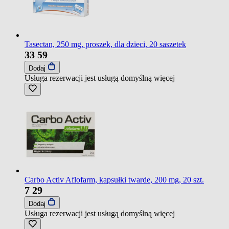
Tasectan, 250 mg, proszek, dla dzieci, 20 saszetek
33
59
Dodaj
Usługa rezerwacji jest usługą domyślną
więcej
Carbo Activ Aflofarm, kapsułki twarde, 200 mg, 20 szt.
7
29
Dodaj
Usługa rezerwacji jest usługą domyślną
więcej