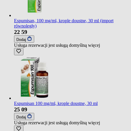
Espumisan, 100 mg/ml, krople doustne, 30 ml (import
równoległy)
22
59
Dodaj
Usługa rezerwacji jest usługą domyślną
więcej
Espumisan 100 mg/ml, krople doustne, 30 ml
25
09
Dodaj
Usługa rezerwacji jest usługą domyślną
więcej