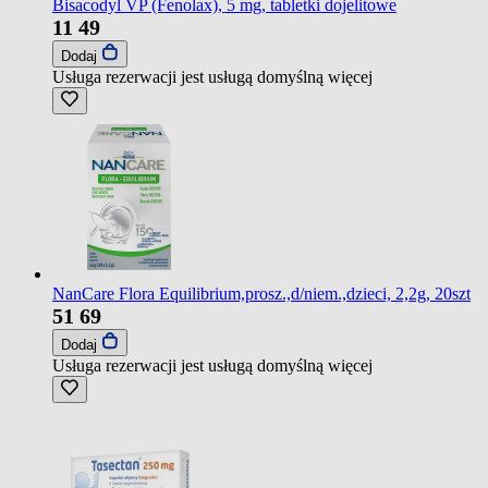
Bisacodyl VP (Fenolax), 5 mg, tabletki dojelitowe
11
49
Dodaj
Usługa rezerwacji jest usługą domyślną
więcej
NanCare Flora Equilibrium,prosz.,d/niem.,dzieci, 2,2g, 20szt
51
69
Dodaj
Usługa rezerwacji jest usługą domyślną
więcej