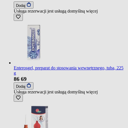
Dodaj
Usługa rezerwacji jest usługą domyślną
więcej
Enterosgel, preparat do stosowania wewnętrznego, tuba, 225
g
86
69
Dodaj
Usługa rezerwacji jest usługą domyślną
więcej