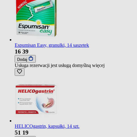
Espumisan Easy, granulki, 14 saszetek
16
39
Dodaj
Usługa rezerwacji jest usługą domyślną
więcej
HELICOgastrin, kapsułki, 14 szt.
51
19