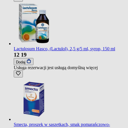
Lactulosum Hasco, (Lactulol), 2,5 g/5 ml, syrop, 150 ml
12
19
Dodaj
Usługa rezerwacji jest usługą domyślną
więcej
Smecta, proszek w saszetkach, smak pomarańczowo-