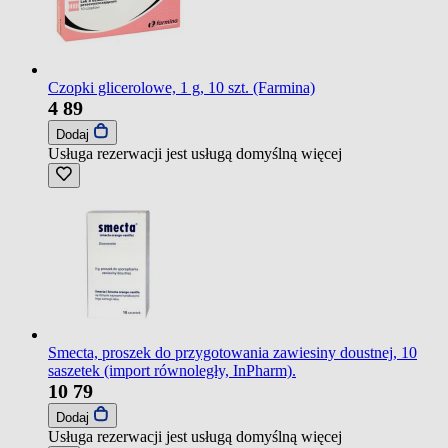
Czopki glicerolowe, 1 g, 10 szt. (Farmina)
4
89
Dodaj
Usługa rezerwacji jest usługą domyślną
więcej
Smecta, proszek do przygotowania zawiesiny doustnej, 10
saszetek (import równoległy, InPharm).
10
79
Dodaj
Usługa rezerwacji jest usługą domyślną
więcej