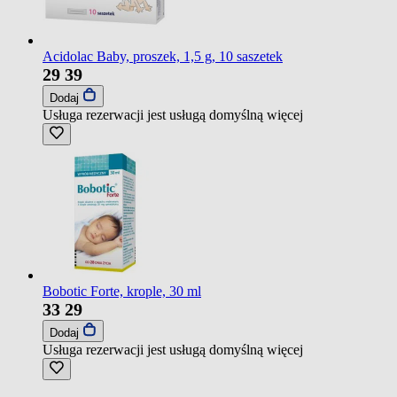
Acidolac Baby, proszek, 1,5 g, 10 saszetek
29
39
Dodaj
Usługa rezerwacji jest usługą domyślną
więcej
Bobotic Forte, krople, 30 ml
33
29
Dodaj
Usługa rezerwacji jest usługą domyślną
więcej