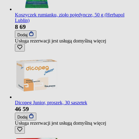
Koszyczek rumianku, zioło pojedyncze, 50 g (Herbapol
Lublin)
8
69
Dodaj
Usługa rezerwacji jest usługą domyślną
więcej
Dicopeg Junior, proszek, 30 saszetek
46
59
Dodaj
Usługa rezerwacji jest usługą domyślną
więcej