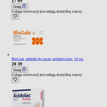
17
09
Dodaj
Usługa rezerwacji jest usługą domyślną
więcej
BioGaia, tabletki do żucia, probiotyczne, 10 szt.
20
39
Dodaj
Usługa rezerwacji jest usługą domyślną
więcej