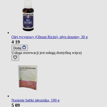
Olej rycynowy (Oleum Ricini), płyn doustny, 30 g
4
19
Dodaj
Usługa rezerwacji jest usługą domyślną
więcej
Nasienie babki płesznika, 100 g
5
09