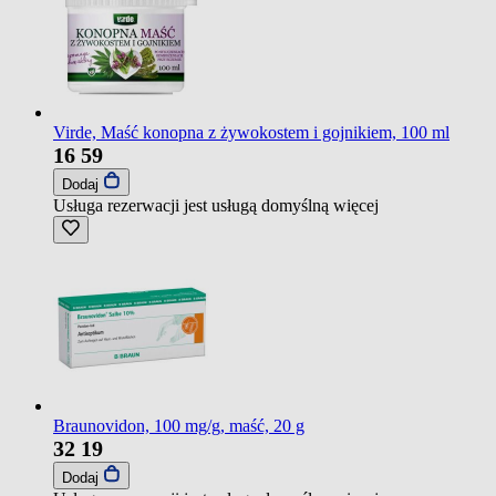
Virde, Maść konopna z żywokostem i gojnikiem, 100 ml
16
59
Dodaj
Usługa rezerwacji jest usługą domyślną
więcej
Braunovidon, 100 mg/g, maść, 20 g
32
19
Dodaj