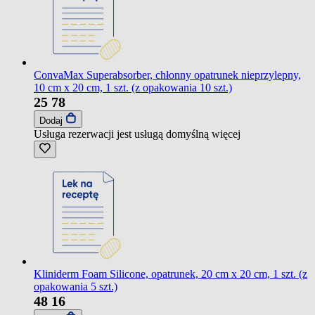
ConvaMax Superabsorber, chłonny opatrunek nieprzylepny,
10 cm x 20 cm, 1 szt. (z opakowania 10 szt.)
25
78
Dodaj
Usługa rezerwacji jest usługą domyślną
więcej
Kliniderm Foam Silicone, opatrunek, 20 cm x 20 cm, 1 szt. (z
opakowania 5 szt.)
48
16