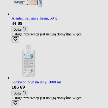
Alantan Sensitive, krem, 50 g
34
09
Dodaj
Usługa rezerwacji jest usługą domyślną
więcej
SutriSept, płyn na rany, 1000 ml
106
69
Dodaj
Usługa rezerwacji jest usługą domyślną
więcej