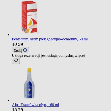
Pentacrem, krem pielęgnacyjno-ochronny, 50 ml
10
59
Dodaj
Usługa rezerwacji jest usługą domyślną
więcej
Alpa Francówka płyn, 160 ml
18
29