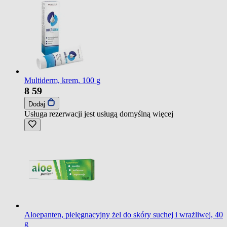
Multiderm, krem, 100 g
8
59
Dodaj
Usługa rezerwacji jest usługą domyślną
więcej
Aloepanten, pielęgnacyjny żel do skóry suchej i wrażliwej, 40
g