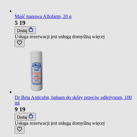
Maść tranowa Aflofarm, 20 g
5
19
Dodaj
Usługa rezerwacji jest usługą domyślną
więcej
Dr Beta Anticubit, balsam do skóry przeciw odleżynom, 100
ml
9
19
Dodaj
Usługa rezerwacji jest usługą domyślną
więcej