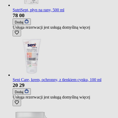
SutriSept, płyn na rany, 500 ml
78
00
Dodaj
Usługa rezerwacji jest usługą domyślną
więcej
Seni Care, krem, ochronny, z tlenkiem cynku, 100 ml
20
29
Dodaj
Usługa rezerwacji jest usługą domyślną
więcej