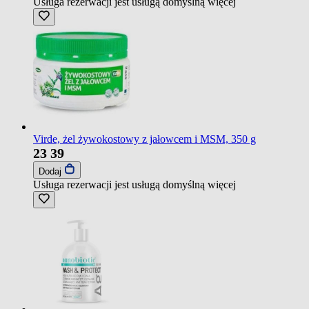
Usługa rezerwacji jest usługą domyślną
więcej
Virde, żel żywokostowy z jałowcem i MSM, 350 g
23
39
Dodaj
Usługa rezerwacji jest usługą domyślną
więcej