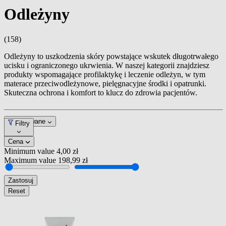
Odleżyny
(158)
Odleżyny to uszkodzenia skóry powstające wskutek długotrwałego
ucisku i ograniczonego ukrwienia. W naszej kategorii znajdziesz
produkty wspomagające profilaktykę i leczenie odleżyn, w tym
materace przeciwodleżynowe, pielęgnacyjne środki i opatrunki.
Skuteczna ochrona i komfort to klucz do zdrowia pacjentów.
Dopasowane
Filtry
Cena
Minimum value
4,00 zł
Maximum value
198,99 zł
Zastosuj
Reset