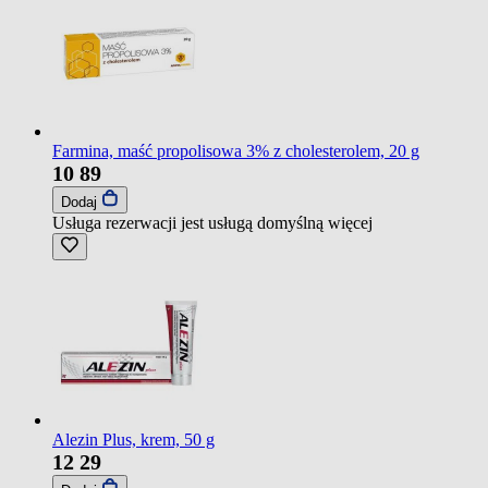
Farmina, maść propolisowa 3% z cholesterolem, 20 g
10
89
Dodaj
Usługa rezerwacji jest usługą domyślną
więcej
Alezin Plus, krem, 50 g
12
29