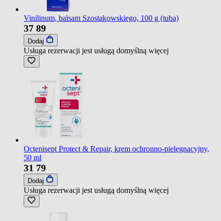
Vinilinum, balsam Szostakowskiego, 100 g (tuba)
37
89
Dodaj
Usługa rezerwacji jest usługą domyślną
więcej
Octenisept Protect & Repair, krem ochronno-pielęgnacyjny,
50 ml
31
79
Dodaj
Usługa rezerwacji jest usługą domyślną
więcej