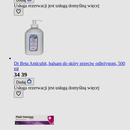
Dodaj
Usługa rezerwacji jest usługą domyślną
więcej
Dr Beta Anticubit, balsam do skóry przeciw odleżynom, 500
ml
34
39
Dodaj
Usługa rezerwacji jest usługą domyślną
więcej