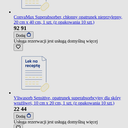
ConvaMax Superabsorber, chłonny opatrunek nieprzylepny,
20 cm x 40 cm, 1 szt. (z opakowania 10 szt.)
92
91
Dodaj
Usługa rezerwacji jest usługą domyślną
więcej
Vliwasorb Sensitive, opatrunek superabsorbcyjny dla skóry
wrażliwej, 10 cm x 20 cm, 1 szt. (z opakowania 10 szt.)
22
44
Dodaj
Usługa rezerwacji jest usługą domyślną
więcej