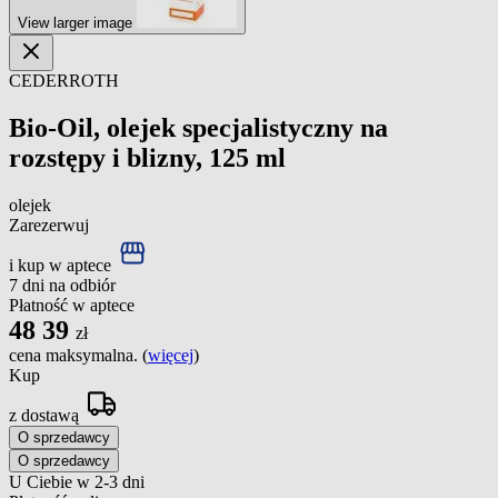
View larger image
CEDERROTH
Bio-Oil, olejek specjalistyczny na
rozstępy i blizny, 125 ml
olejek
Zarezerwuj
i kup w aptece
7 dni na odbiór
Płatność w aptece
48
39
zł
cena maksymalna. (
więcej
)
Kup
z dostawą
O sprzedawcy
O sprzedawcy
U Ciebie w 2-3 dni