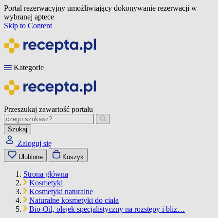
Portal rezerwacyjny umożliwiający dokonywanie rezerwacji w
wybranej aptece
Skip to Content
Kategorie
Przeszukaj zawartość portalu
Szukaj
Zaloguj się
Ulubione
Koszyk
Strona główna
Kosmetyki
Kosmetyki naturalne
Naturalne kosmetyki do ciała
Bio-Oil, olejek specjalistyczny na rozstępy i bliz…