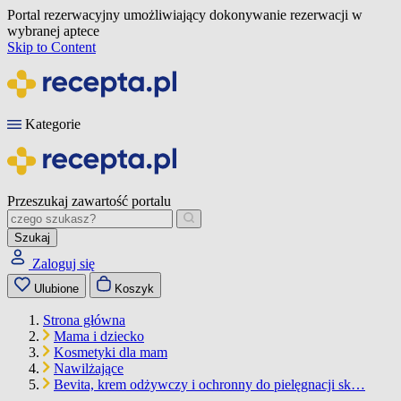
Portal rezerwacyjny umożliwiający dokonywanie rezerwacji w
wybranej aptece
Skip to Content
Kategorie
Przeszukaj zawartość portalu
Szukaj
Zaloguj się
Ulubione
Koszyk
Strona główna
Mama i dziecko
Kosmetyki dla mam
Nawilżające
Bevita, krem odżywczy i ochronny do pielęgnacji sk…