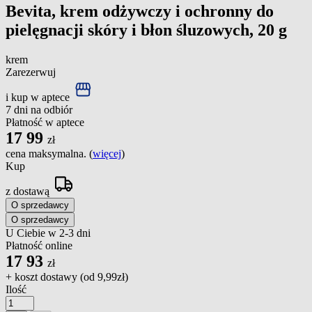
Bevita, krem odżywczy i ochronny do
pielęgnacji skóry i błon śluzowych, 20 g
krem
Zarezerwuj
i kup w aptece
7 dni na odbiór
Płatność w aptece
17
99
zł
cena maksymalna. (
więcej
)
Kup
z dostawą
O sprzedawcy
O sprzedawcy
U Ciebie w 2-3 dni
Płatność online
17
93
zł
+ koszt dostawy (od
9,99zł
)
Ilość