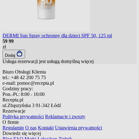
DERMI Sun Spray ochronny dla dzieci SPF 50, 125 ml
59
99
zł
Dodaj
Usługa rezerwacji jest usługą domyślną
więcej
Biuro Obsługi Klienta
tel.:
+48 42 200 75 75
e-mail:
pomoc@recepta.pl
Godziny pracy:
Pon.-Pt.:
8:00 - 16:00
Recepta.pl
ul.Zbąszyńska 3
91-342 Łódź
Rezerwacje
Polityka prywatności
Reklamacje i zwroty
O firmie
Regulamin
O nas
Kontakt
Ustawienia prywatności
Dowiedz się więcej
Blog
FAQ
Marki
Leksykon
Zielnik