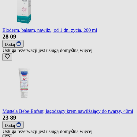
Eloderm, balsam, nawilz., od 1 dn. zycia, 200 ml
28
09
Dodaj
Usługa rezerwacji jest usługą domyślną
więcej
Mustela Bebe-Enfant, łagodzący krem nawilżający do twarzy, 40ml
23
89
Dodaj
Usługa rezerwacji jest usługą domyślną
więcej