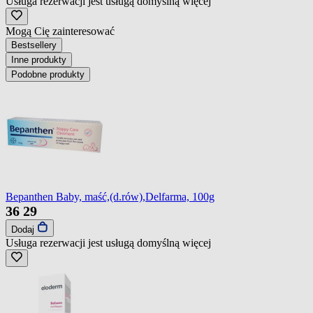
Usługa rezerwacji jest usługą domyślną
więcej
Mogą Cię zainteresować
Bestsellery
Inne produkty
Podobne produkty
Bepanthen Baby, maść,(d.rów),Delfarma, 100g
36
29
Dodaj
Usługa rezerwacji jest usługą domyślną
więcej