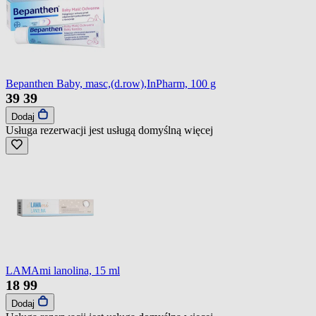
Bepanthen Baby, masc,(d.row),InPharm, 100 g
39
39
Dodaj
Usługa rezerwacji jest usługą domyślną
więcej
LAMAmi lanolina, 15 ml
18
99
Dodaj