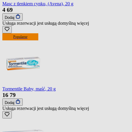
Masc z tlenkiem cynku, (Avena), 20 g
4
69
Dodaj
Usługa rezerwacji jest usługą domyślną
więcej
Popularne
Tormentile Baby, maść, 20 g
16
79
Dodaj
Usługa rezerwacji jest usługą domyślną
więcej