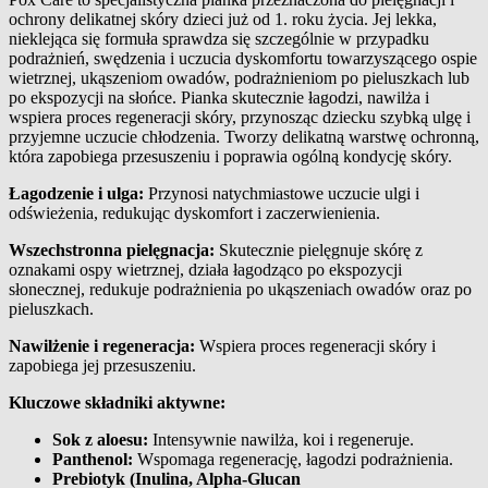
ochrony delikatnej skóry dzieci już od 1. roku życia. Jej lekka,
Opis produktu
nieklejąca się formuła sprawdza się szczególnie w przypadku
podrażnień, swędzenia i uczucia dyskomfortu towarzyszącego ospie
wietrznej, ukąszeniom owadów, podrażnieniom po pieluszkach lub
po ekspozycji na słońce. Pianka skutecznie łagodzi, nawilża i
wspiera proces regeneracji skóry, przynosząc dziecku szybką ulgę i
przyjemne uczucie chłodzenia. Tworzy delikatną warstwę ochronną,
która zapobiega przesuszeniu i poprawia ogólną kondycję skóry.
Łagodzenie i ulga:
Przynosi natychmiastowe uczucie ulgi i
odświeżenia, redukując dyskomfort i zaczerwienienia.
Wszechstronna pielęgnacja:
Skutecznie pielęgnuje skórę z
oznakami ospy wietrznej, działa łagodząco po ekspozycji
słonecznej, redukuje podrażnienia po ukąszeniach owadów oraz po
pieluszkach.
Nawilżenie i regeneracja:
Wspiera proces regeneracji skóry i
zapobiega jej przesuszeniu.
Kluczowe składniki aktywne:
Sok z aloesu:
Intensywnie nawilża, koi i regeneruje.
Panthenol:
Wspomaga regenerację, łagodzi podrażnienia.
Prebiotyk (Inulina, Alpha-Glucan