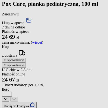
Pox Care, pianka pediatryczna, 100 ml
Zarezerwuj
i kup w aptece
7 dni na odbiór
Płatność w aptece
24
69
zł
cena maksymalna. (
więcej
)
Kup
z dostawą
O sprzedawcy
O sprzedawcy
U Ciebie w 2-3 dni
Płatność online
24
67
zł
+ koszt dostawy (od
9,99zł
)
Ilość
Dodaj do koszyka