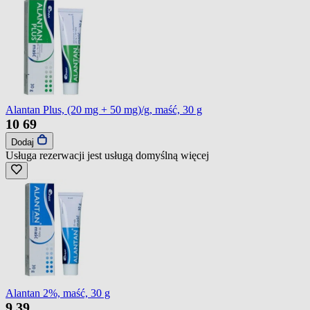
Alantan Plus, (20 mg + 50 mg)/g, maść, 30 g
10
69
Dodaj
Usługa rezerwacji jest usługą domyślną
więcej
Alantan 2%, maść, 30 g
9
39