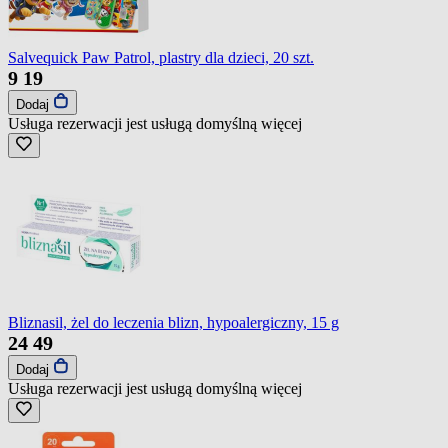
Salvequick Paw Patrol, plastry dla dzieci, 20 szt.
9
19
Dodaj
Usługa rezerwacji jest usługą domyślną
więcej
Bliznasil, żel do leczenia blizn, hypoalergiczny, 15 g
24
49
Dodaj
Usługa rezerwacji jest usługą domyślną
więcej