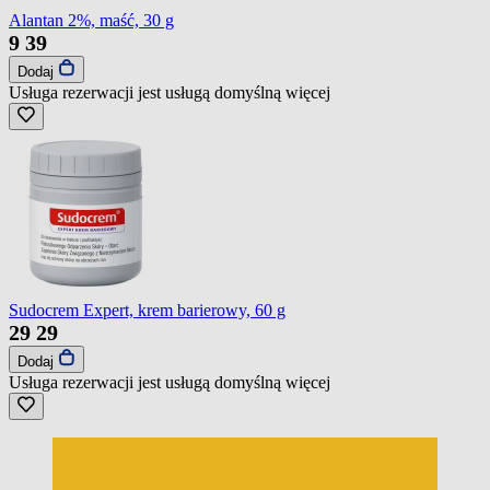
Alantan 2%, maść, 30 g
9
39
Dodaj
Usługa rezerwacji jest usługą domyślną
więcej
Sudocrem Expert, krem barierowy, 60 g
29
29
Dodaj
Usługa rezerwacji jest usługą domyślną
więcej