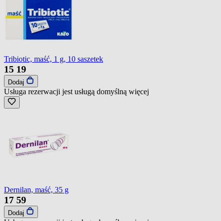
Tribiotic, maść, 1 g, 10 saszetek
15
19
Dodaj
Usługa rezerwacji jest usługą domyślną
więcej
Dernilan, maść, 35 g
17
59
Dodaj