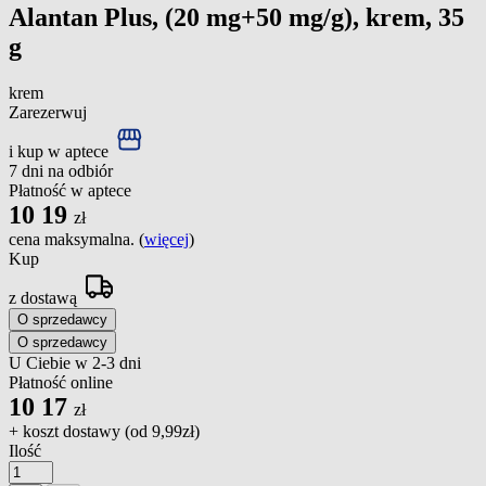
Alantan Plus, (20 mg+50 mg/g), krem, 35
g
krem
Zarezerwuj
i kup w aptece
7 dni na odbiór
Płatność w aptece
10
19
zł
cena maksymalna. (
więcej
)
Kup
z dostawą
O sprzedawcy
O sprzedawcy
U Ciebie w 2-3 dni
Płatność online
10
17
zł
+ koszt dostawy (od
9,99zł
)
Ilość