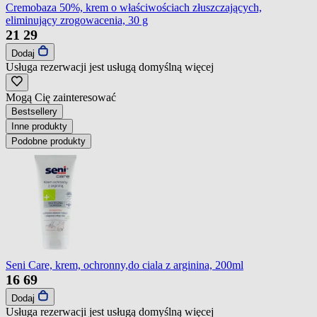
Cremobaza 50%, krem o właściwościach złuszczających,
eliminujący zrogowacenia, 30 g
21
29
Dodaj
Usługa rezerwacji jest usługą domyślną
więcej
Mogą Cię zainteresować
Bestsellery
Inne produkty
Podobne produkty
Seni Care, krem, ochronny,do ciala z arginina, 200ml
16
69
Dodaj
Usługa rezerwacji jest usługą domyślną
więcej