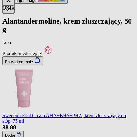
View larger image
UNIA
Alantandermoline, krem złuszczający, 50
g
krem
Produkt niedostępny
Powiadom mnie
Swederm Foot Cream AHA+BHS+PHA, krem złuszczający do
stóp, 75 ml
38
99
Dodaj