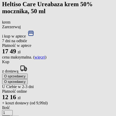
Heltiso Care Ureabaza krem 50%
mocznika, 50 ml
krem
Zarezerwuj
i kup w aptece
7 dni na odbiór
Płatność w aptece
17
49
zł
cena maksymalna. (
więcej
)
Kup
z dostawą
O sprzedawcy
O sprzedawcy
U Ciebie w 2-3 dni
Płatność online
12
16
zł
+ koszt dostawy (od
9,99zł
)
Ilość