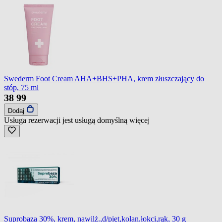
Swederm Foot Cream AHA+BHS+PHA, krem złuszczający do
stóp, 75 ml
38
99
Dodaj
Usługa rezerwacji jest usługą domyślną
więcej
Suprobaza 30%, krem, nawilż.,d/pięt,kolan,łokci,rąk, 30 g