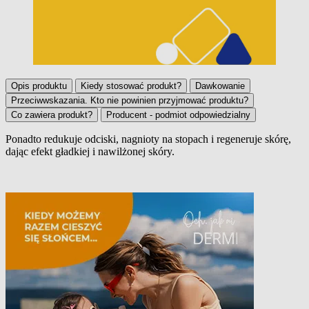
Opis produktu
Kiedy stosować produkt?
Dawkowanie
Przeciwwskazania. Kto nie powinien przyjmować produktu?
Co zawiera produkt?
Producent - podmiot odpowiedzialny
Ponadto re
d
ukuje odciski
,
nagnioty
na stopach i regeneruje skórę,
dając efekt gładkiej i nawilżonej skóry.
Opis produktu