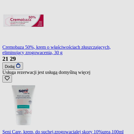
Cremobaza 50%, krem o właściwościach złuszczających,
eliminujący zrogowacenia, 30 g
21
29
Dodaj
Usługa rezerwacji jest usługą domyślną
więcej
Seni Care, krem, do suchej,zrogowacialej skory 10%urea,100ml