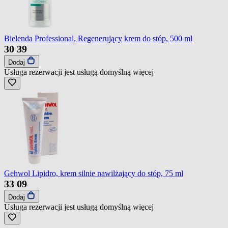
Bielenda Professional, Regenerujący krem do stóp, 500 ml
30
39
Dodaj
Usługa rezerwacji jest usługą domyślną
więcej
Gehwol Lipidro, krem silnie nawilżający do stóp, 75 ml
33
09
Dodaj
Usługa rezerwacji jest usługą domyślną
więcej