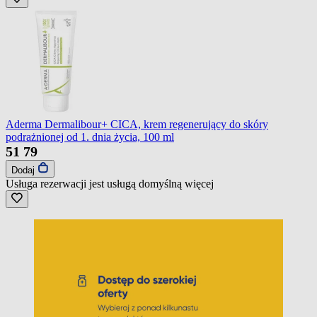
Aderma Dermalibour+ CICA, krem regenerujący do skóry
podrażnionej od 1. dnia życia, 100 ml
51
79
Dodaj
Usługa rezerwacji jest usługą domyślną
więcej