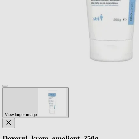
View larger image
Dexeryl, krem, emolient, 250g