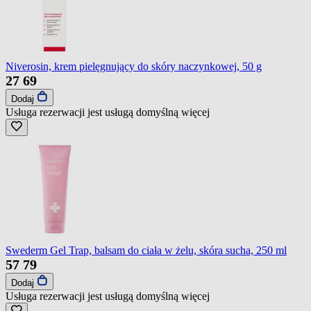
Niverosin, krem pielęgnujący do skóry naczynkowej, 50 g
27
69
Dodaj
Usługa rezerwacji jest usługą domyślną
więcej
Swederm Gel Trap, balsam do ciała w żelu, skóra sucha, 250 ml
57
79
Dodaj
Usługa rezerwacji jest usługą domyślną
więcej