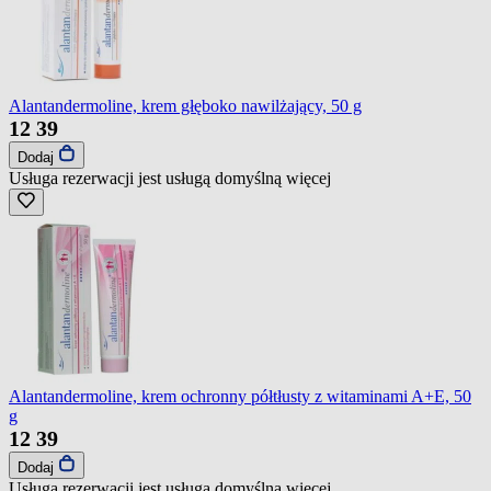
Alantandermoline, krem głęboko nawilżający, 50 g
12
39
Dodaj
Usługa rezerwacji jest usługą domyślną
więcej
Alantandermoline, krem ochronny półtłusty z witaminami A+E, 50
g
12
39
Dodaj
Usługa rezerwacji jest usługą domyślną
więcej