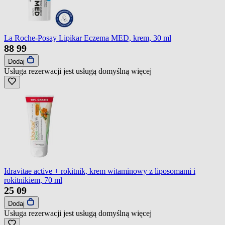
La Roche-Posay Lipikar Eczema MED, krem, 30 ml
88
99
Dodaj
Usługa rezerwacji jest usługą domyślną
więcej
Idravitae active + rokitnik, krem witaminowy z liposomami i
rokitnikiem, 70 ml
25
09
Dodaj
Usługa rezerwacji jest usługą domyślną
więcej