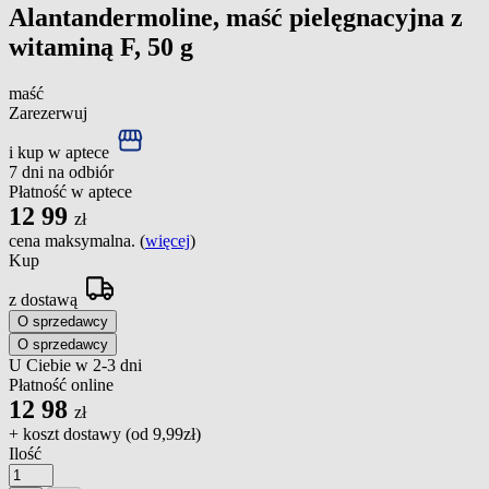
Alantandermoline, maść pielęgnacyjna z
witaminą F, 50 g
maść
Zarezerwuj
i kup w aptece
7 dni na odbiór
Płatność w aptece
12
99
zł
cena maksymalna. (
więcej
)
Kup
z dostawą
O sprzedawcy
O sprzedawcy
U Ciebie w 2-3 dni
Płatność online
12
98
zł
+ koszt dostawy (od
9,99zł
)
Ilość