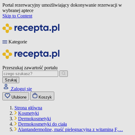
Portal rezerwacyjny umożliwiający dokonywanie rezerwacji w
wybranej aptece
Skip to Content
Kategorie
Przeszukaj zawartość portalu
Szukaj
Zaloguj się
Ulubione
Koszyk
Strona główna
Kosmetyki
Dermokosmetyki
Dermokosmetyki do ciała
Alantandermoline, maść pielęgnacyjna z witaminą F,…