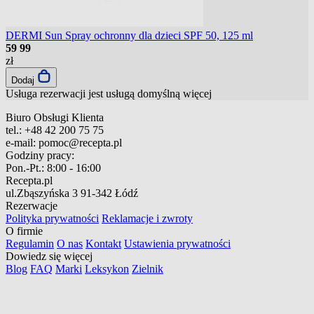
DERMI Sun Spray ochronny dla dzieci SPF 50, 125 ml
59
99
zł
Dodaj
Usługa rezerwacji jest usługą domyślną
więcej
Biuro Obsługi Klienta
tel.:
+48 42 200 75 75
e-mail:
pomoc@recepta.pl
Godziny pracy:
Pon.-Pt.:
8:00 - 16:00
Recepta.pl
ul.Zbąszyńska 3
91-342 Łódź
Rezerwacje
Polityka prywatności
Reklamacje i zwroty
O firmie
Regulamin
O nas
Kontakt
Ustawienia prywatności
Dowiedz się więcej
Blog
FAQ
Marki
Leksykon
Zielnik