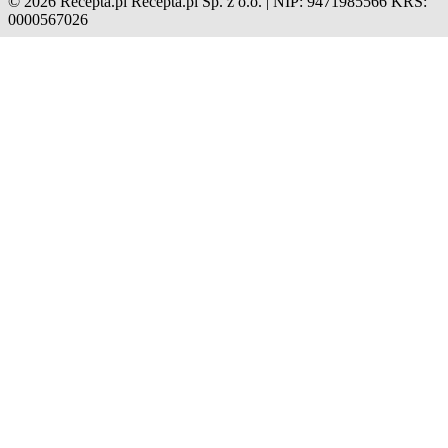
© 2026 Recepta.pl
Recepta.pl Sp. z o.o. | NIP: 9471985566
KRS:
0000567026