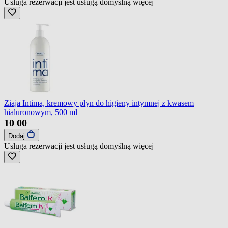
Usługa rezerwacji jest usługą domyślną
więcej
Ziaja Intima, kremowy płyn do higieny intymnej z kwasem
hialuronowym, 500 ml
10
00
Dodaj
Usługa rezerwacji jest usługą domyślną
więcej