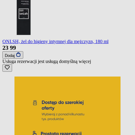
ONI.SH, żel do higieny intymnej dla mężczyzn, 180 ml
23
99
Dodaj
Usługa rezerwacji jest usługą domyślną
więcej