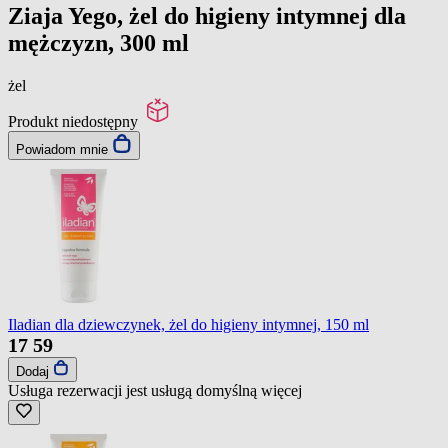
Ziaja Yego, żel do higieny intymnej dla
mężczyzn, 300 ml
żel
Produkt niedostępny
Powiadom mnie
Iladian dla dziewczynek, żel do higieny intymnej, 150 ml
17
59
Dodaj
Usługa rezerwacji jest usługą domyślną
więcej