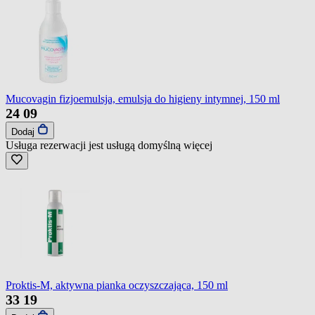
Mucovagin fizjoemulsja, emulsja do higieny intymnej, 150 ml
24
09
Dodaj
Usługa rezerwacji jest usługą domyślną
więcej
Proktis-M, aktywna pianka oczyszczająca, 150 ml
33
19