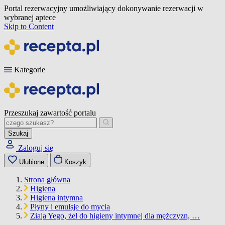
Portal rezerwacyjny umożliwiający dokonywanie rezerwacji w
wybranej aptece
Skip to Content
Kategorie
Przeszukaj zawartość portalu
Szukaj
Zaloguj się
Ulubione
Koszyk
Strona główna
Higiena
Higiena intymna
Płyny i emulsje do mycia
Ziaja Yego, żel do higieny intymnej dla mężczyzn, …