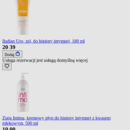
Iladian Uro, zel, do higieny intymnej, 180 ml
20
39
Dodaj
Usługa rezerwacji jest usługą domyślną
więcej
Ziaja Intima, kremowy płyn do higieny intymnej z kwasem
mlekowym, 500 ml
10
00