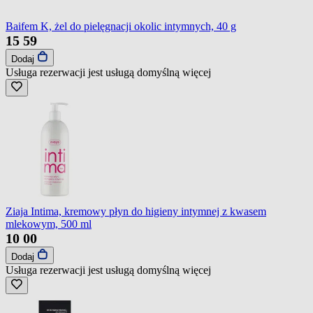
Baifem K, żel do pielęgnacji okolic intymnych, 40 g
15
59
Dodaj
Usługa rezerwacji jest usługą domyślną
więcej
Ziaja Intima, kremowy płyn do higieny intymnej z kwasem
mlekowym, 500 ml
10
00
Dodaj
Usługa rezerwacji jest usługą domyślną
więcej