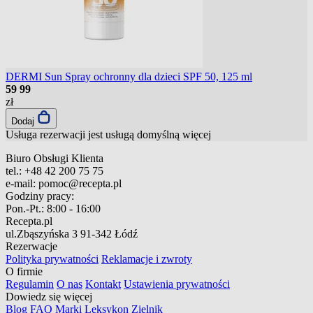
DERMI Sun Spray ochronny dla dzieci SPF 50, 125 ml
59
99
zł
Dodaj
Usługa rezerwacji jest usługą domyślną
więcej
Biuro Obsługi Klienta
tel.:
+48 42 200 75 75
e-mail:
pomoc@recepta.pl
Godziny pracy:
Pon.-Pt.:
8:00 - 16:00
Recepta.pl
ul.Zbąszyńska 3
91-342 Łódź
Rezerwacje
Polityka prywatności
Reklamacje i zwroty
O firmie
Regulamin
O nas
Kontakt
Ustawienia prywatności
Dowiedz się więcej
Blog
FAQ
Marki
Leksykon
Zielnik