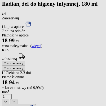
Iladian, żel do higieny intymnej, 180 ml
żel
Zarezerwuj
i kup w aptece
7 dni na odbiór
Płatność w aptece
18
99
zł
cena maksymalna. (
więcej
)
Kup
z dostawą
O sprzedawcy
O sprzedawcy
U Ciebie w 2-3 dni
Płatność online
18
94
zł
+ koszt dostawy (od
9,99zł
)
Ilość