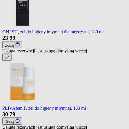
ONI.SH, żel do higieny intymnej dla mężczyzn, 180 ml
23
99
Dodaj
Usługa rezerwacji jest usługą domyślną
więcej
PLIVAfem F, żel do higieny intymnej, 150 ml
30
79
Dodaj
Usługa rezerwacji jest usługą domyślną
więcej