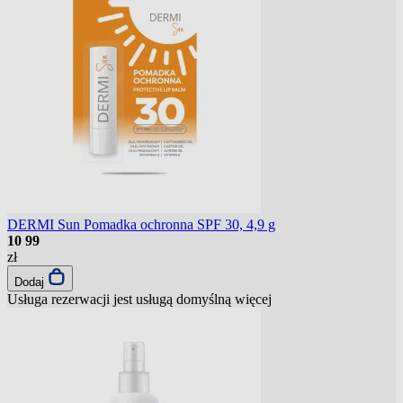
DERMI Sun Pomadka ochronna SPF 30, 4,9 g
10
99
zł
Dodaj
Usługa rezerwacji jest usługą domyślną
więcej