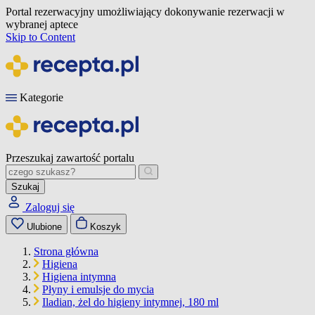
Portal rezerwacyjny umożliwiający dokonywanie rezerwacji w
wybranej aptece
Skip to Content
Kategorie
Przeszukaj zawartość portalu
Szukaj
Zaloguj się
Ulubione
Koszyk
Strona główna
Higiena
Higiena intymna
Płyny i emulsje do mycia
Iladian, żel do higieny intymnej, 180 ml