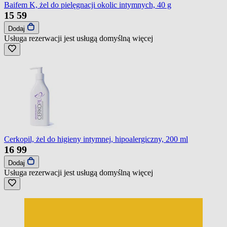
Baifem K, żel do pielęgnacji okolic intymnych, 40 g
15
59
Dodaj
Usługa rezerwacji jest usługą domyślną
więcej
Cerkopil, żel do higieny intymnej, hipoalergiczny, 200 ml
16
99
Dodaj
Usługa rezerwacji jest usługą domyślną
więcej