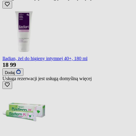
Iladian, żel do higieny intymnej 40+, 180 ml
18
99
Dodaj
Usługa rezerwacji jest usługą domyślną
więcej