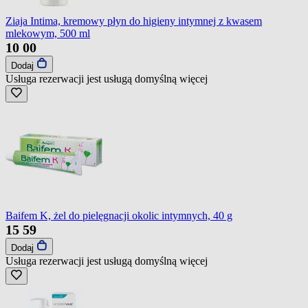
Ziaja Intima, kremowy płyn do higieny intymnej z kwasem
mlekowym, 500 ml
10
00
Dodaj
Usługa rezerwacji jest usługą domyślną
więcej
Baifem K, żel do pielęgnacji okolic intymnych, 40 g
15
59
Dodaj
Usługa rezerwacji jest usługą domyślną
więcej