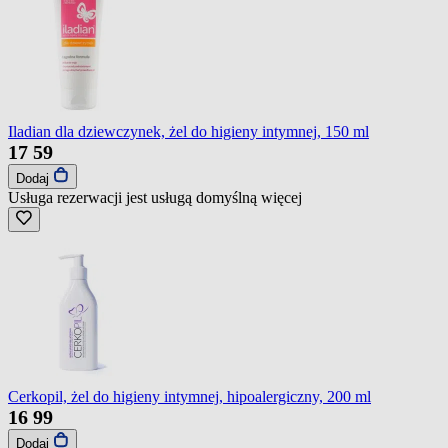
Iladian dla dziewczynek, żel do higieny intymnej, 150 ml
17
59
Dodaj
Usługa rezerwacji jest usługą domyślną
więcej
Cerkopil, żel do higieny intymnej, hipoalergiczny, 200 ml
16
99
Dodaj