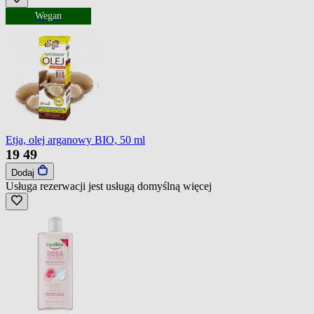
Wegan
Etja, olej arganowy BIO, 50 ml
19
49
Dodaj
Usługa rezerwacji jest usługą domyślną
więcej