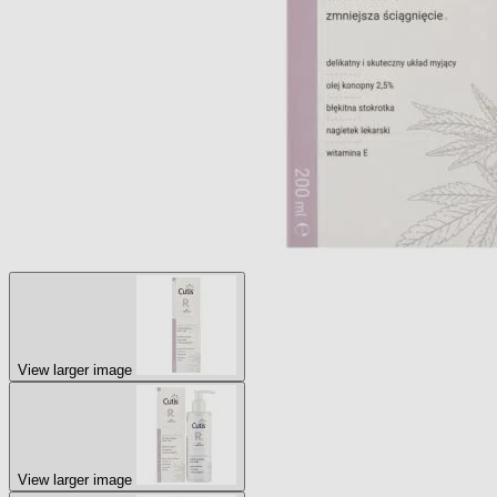
View larger image
View larger image