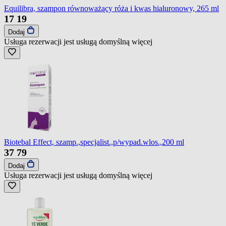
Equilibra, szampon równoważący róża i kwas hialuronowy, 265 ml
17
19
Dodaj
Usługa rezerwacji jest usługą domyślną
więcej
Biotebal Effect, szamp.,specjalist.,p/wypad.wlos.,200 ml
37
79
Dodaj
Usługa rezerwacji jest usługą domyślną
więcej