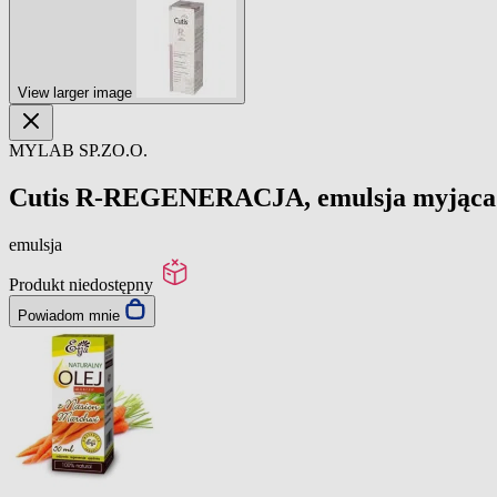
View larger image
MYLAB SP.ZO.O.
Cutis R-REGENERACJA, emulsja myjąca do 
emulsja
Produkt niedostępny
Powiadom mnie