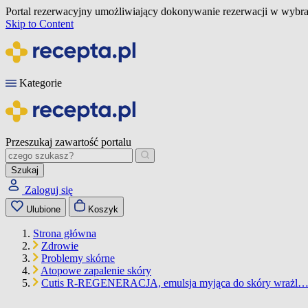
Portal rezerwacyjny umożliwiający dokonywanie rezerwacji w wybra
Skip to Content
Kategorie
Przeszukaj zawartość portalu
Szukaj
Zaloguj się
Ulubione
Koszyk
Strona główna
Zdrowie
Problemy skórne
Atopowe zapalenie skóry
Cutis R-REGENERACJA, emulsja myjąca do skóry wrażl