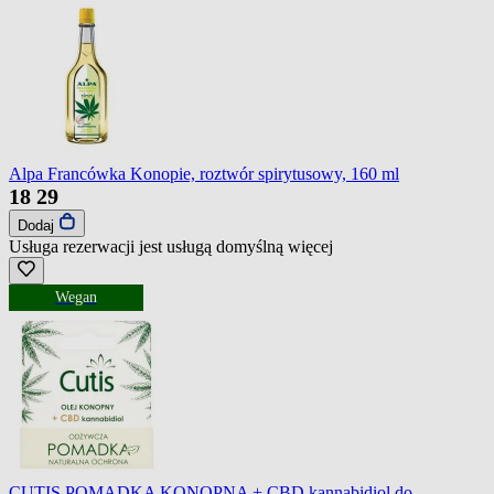
Alpa Francówka Konopie, roztwór spirytusowy, 160 ml
18
29
Dodaj
Usługa rezerwacji jest usługą domyślną
więcej
Wegan
CUTIS POMADKA KONOPNA + CBD kannabidiol do