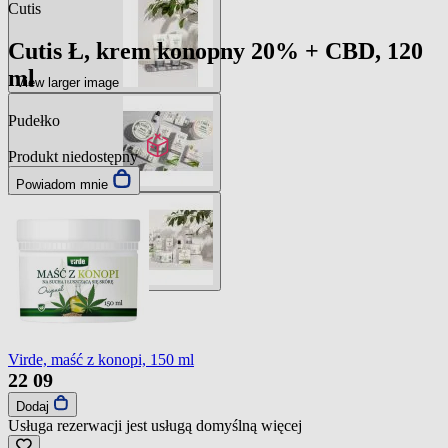
Cutis
Cutis Ł, krem konopny 20% + CBD, 120
ml
View larger image
Pudełko
Produkt niedostępny
View larger image
Powiadom mnie
View larger image
Virde, maść z konopi, 150 ml
22
09
Dodaj
Usługa rezerwacji jest usługą domyślną
więcej