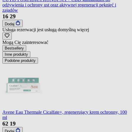
odżywienia i ochrony ust oraz aktywnej regeneracji pęknięć i
zajadów
16
29
Dodaj
Usługa rezerwacji jest usługą domyślną
więcej
Mogą Cię zainteresować
Bestsellery
Inne produkty
Podobne produkty
Avene Eau Thermale Cicalfate+, regenerujący krem ochronny, 100
ml
62
19
Dodaj