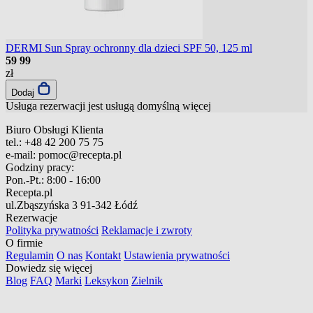
DERMI Sun Spray ochronny dla dzieci SPF 50, 125 ml
59
99
zł
Dodaj
Usługa rezerwacji jest usługą domyślną
więcej
Biuro Obsługi Klienta
tel.:
+48 42 200 75 75
e-mail:
pomoc@recepta.pl
Godziny pracy:
Pon.-Pt.:
8:00 - 16:00
Recepta.pl
ul.Zbąszyńska 3
91-342 Łódź
Rezerwacje
Polityka prywatności
Reklamacje i zwroty
O firmie
Regulamin
O nas
Kontakt
Ustawienia prywatności
Dowiedz się więcej
Blog
FAQ
Marki
Leksykon
Zielnik