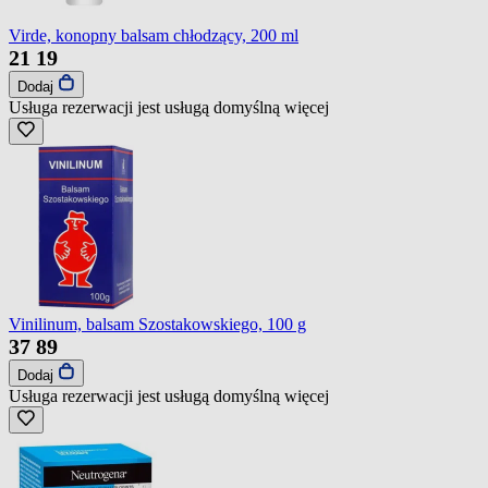
Virde, konopny balsam chłodzący, 200 ml
21
19
Dodaj
Usługa rezerwacji jest usługą domyślną
więcej
Vinilinum, balsam Szostakowskiego, 100 g
37
89
Dodaj
Usługa rezerwacji jest usługą domyślną
więcej