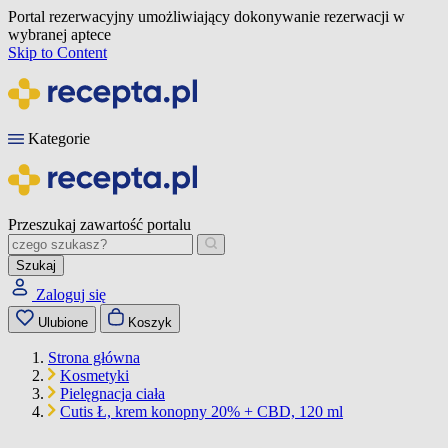
Portal rezerwacyjny umożliwiający dokonywanie rezerwacji w
wybranej aptece
Skip to Content
Kategorie
Przeszukaj zawartość portalu
Szukaj
Zaloguj się
Ulubione
Koszyk
Strona główna
Kosmetyki
Pielęgnacja ciała
Cutis Ł, krem konopny 20% + CBD, 120 ml