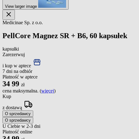
View larger image
Medicinae Sp. z o.o.
PellCore Magnez SR + B6, 60 kapsułek
kapsułki
Zarezerwuj
i kup w aptece
7 dni na odbiór
Płatność w aptece
34
99
zł
cena maksymalna. (
więcej
)
Kup
z dostawą
O sprzedawcy
O sprzedawcy
U Ciebie w 2-3 dni
Płatność online
34
99