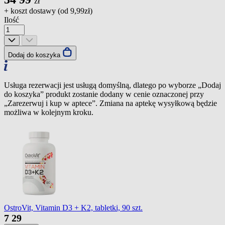
zł
+ koszt dostawy (od
9,99zł
)
Ilość
Dodaj do koszyka
Usługa rezerwacji jest usługą domyślną, dlatego po wyborze „Dodaj
do koszyka” produkt zostanie dodany w cenie oznaczonej przy
„Zarezerwuj i kup w aptece”. Zmiana na aptekę wysyłkową będzie
możliwa w kolejnym kroku.
OstroVit, Vitamin D3 + K2, tabletki, 90 szt.
7
29