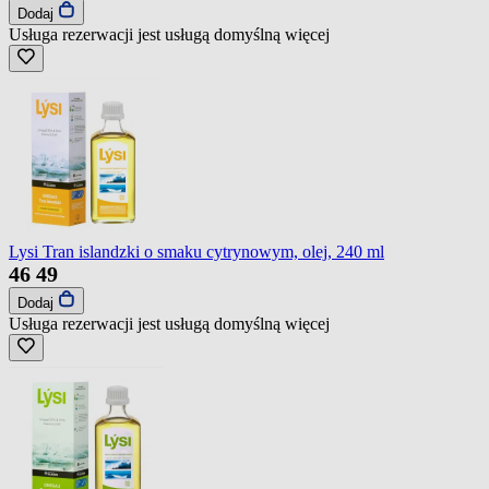
Dodaj
Usługa rezerwacji jest usługą domyślną
więcej
Lysi Tran islandzki o smaku cytrynowym, olej, 240 ml
46
49
Dodaj
Usługa rezerwacji jest usługą domyślną
więcej