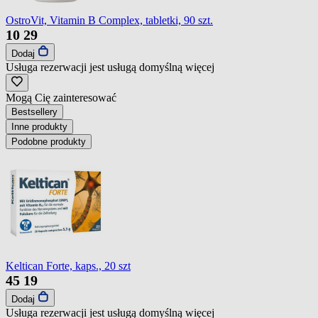
OstroVit, Vitamin B Complex, tabletki, 90 szt.
10
29
Dodaj
Usługa rezerwacji jest usługą domyślną
więcej
Mogą Cię zainteresować
Bestsellery
Inne produkty
Podobne produkty
Keltican Forte, kaps., 20 szt
45
19
Dodaj
Usługa rezerwacji jest usługą domyślną
więcej