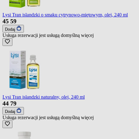
Lysi Tran islandzki o smaku cytrynowo-miętowym, olej, 240 ml
45
59
Dodaj
Usługa rezerwacji jest usługą domyślną
więcej
Lysi Tran islandzki naturalny, olej, 240 ml
44
79
Dodaj
Usługa rezerwacji jest usługą domyślną
więcej