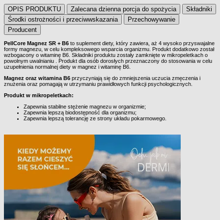
OPIS PRODUKTU
Zalecana dzienna porcja do spożycia
Składniki
Środki ostrożności i przeciwwskazania
Przechowywanie
Producent
PellCore Magnez SR + B6
to suplement diety, który zawiera, aż 4 wysoko przyswajalne
formy magnezu, w celu kompleksowego wsparcia organizmu. Produkt dodatkowo został
OPIS PRODUKTU
wzbogacony o witaminę B6. Składniki produktu zostały zamknięte w mikropeletkach o
powolnym uwalnianiu . Produkt dla osób dorosłych przeznaczony do stosowania w celu
uzupełnienia normalnej diety w magnez i witaminę B6.
Magnez oraz witamina B6
przyczyniają się do zmniejszenia uczucia zmęczenia i
znużenia oraz pomagają w utrzymaniu prawidłowych funkcji psychologicznych.
Produkt w mikropeletkach:
Zapewnia stabilne stężenie magnezu w organizmie;
Zapewnia lepszą biodostępność dla organizmu;
Zapewnia lepszą tolerancję ze strony układu pokarmowego.