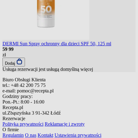
DERMI Sun Spray ochronny dla dzieci SPF 50, 125 ml
59
99
zł
Dodaj
Usługa rezerwacji jest usługą domyślną
więcej
Biuro Obsługi Klienta
tel.:
+48 42 200 75 75
e-mail:
pomoc@recepta.pl
Godziny pracy:
Pon.-Pt.:
8:00 - 16:00
Recepta.pl
ul.Zbąszyńska 3
91-342 Łódź
Rezerwacje
Polityka prywatności
Reklamacje i zwroty
O firmie
Regulamin
O nas
Kontakt
Ustawienia prywatności