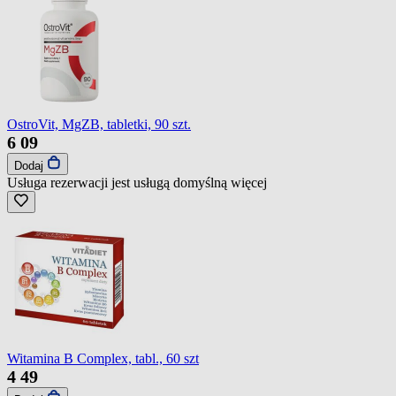
OstroVit, MgZB, tabletki, 90 szt.
6
09
Dodaj
Usługa rezerwacji jest usługą domyślną
więcej
Witamina B Complex, tabl., 60 szt
4
49