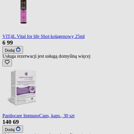
VIT4L Vital for life Shot kolagenowy 25ml
6
99
Dodaj
Usługa rezerwacji jest usługą domyślną
więcej
Papilocare ImmunoCaps, kaps., 30 szt
140
69
Dodaj