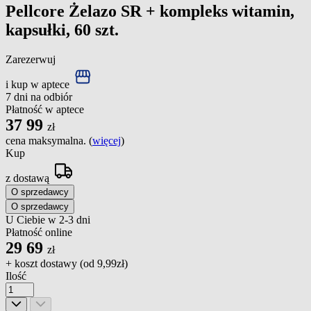
Pellcore Żelazo SR + kompleks witamin,
kapsułki, 60 szt.
Zarezerwuj
i kup w aptece
7 dni na odbiór
Płatność w aptece
37
99
zł
cena maksymalna. (
więcej
)
Kup
z dostawą
O sprzedawcy
O sprzedawcy
U Ciebie w 2-3 dni
Płatność online
29
69
zł
+ koszt dostawy (od
9,99zł
)
Ilość