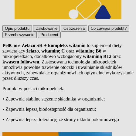
Opis produktu
Dawkowanie
Ostrzeżenia
Co zawiera produkt?
Przechowywanie
Producent
PellCore Żelazo SR + kompleks witamin
to suplement diety
zawierający
żelazo
,
witaminę C
oraz
witaminę B6
w
Opis produktu
mikropeletkach, dodatkowo wzbogacony
witaminą B12
oraz
kwasem foliowym
. Zastosowana technologia mikropeletek
umożliwia powolne trawienie otoczki i uwalnianie składników
aktywnych, zapewniając organizmowi ich optymalne wykorzystanie
przez dłuższy czas.
Produkt w postaci mikropeletek:
• Zapewnia stabilne stężenie składnika w organizmie;
• Zapewnia lepszą biodostępność dla organizmu;
• Zapewnia lepszą tolerancję ze strony układu pokarmowego