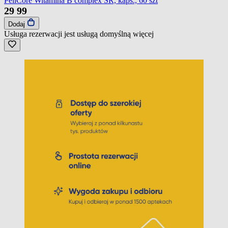
PellCore Witamina B complex SR, kaps., 60 szt
29
99
Dodaj
Usługa rezerwacji jest usługą domyślną
więcej