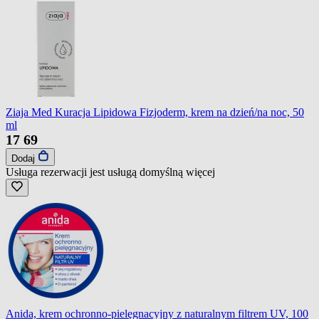
Ziaja Med Kuracja Lipidowa Fizjoderm, krem na dzień/na noc, 50
ml
17
69
Dodaj
Usługa rezerwacji jest usługą domyślną
więcej
Anida, krem ochronno-pielęgnacyjny z naturalnym filtrem UV, 100