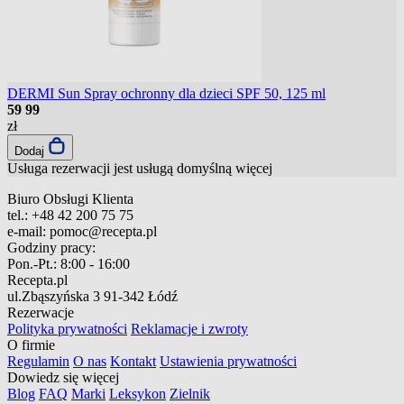
DERMI Sun Spray ochronny dla dzieci SPF 50, 125 ml
59
99
zł
Dodaj
Usługa rezerwacji jest usługą domyślną
więcej
Biuro Obsługi Klienta
tel.:
+48 42 200 75 75
e-mail:
pomoc@recepta.pl
Godziny pracy:
Pon.-Pt.:
8:00 - 16:00
Recepta.pl
ul.Zbąszyńska 3
91-342 Łódź
Rezerwacje
Polityka prywatności
Reklamacje i zwroty
O firmie
Regulamin
O nas
Kontakt
Ustawienia prywatności
Dowiedz się więcej
Blog
FAQ
Marki
Leksykon
Zielnik