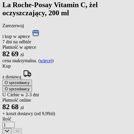
La Roche-Posay Vitamin C, żel
oczyszczający, 200 ml
Zarezerwuj
i kup w aptece
7 dni na odbiór
Płatność w aptece
82
69
zł
cena maksymalna. (
więcej
)
Kup
z dostawą
O sprzedawcy
O sprzedawcy
U Ciebie w 2-3 dni
Płatność online
82
68
zł
+ koszt dostawy (od
9,99zł
)
Ilość