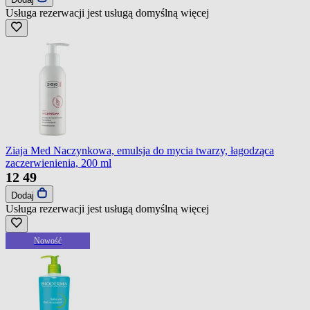
Usługa rezerwacji jest usługą domyślną
więcej
Ziaja Med Naczynkowa, emulsja do mycia twarzy, łagodząca
zaczerwienienia, 200 ml
12
49
Dodaj
Usługa rezerwacji jest usługą domyślną
więcej
Nowość