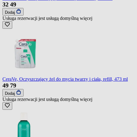
32
49
Dodaj
Usługa rezerwacji jest usługą domyślną
więcej
CeraVe, Oczyszczający żel do mycia twarzy i ciała, refill, 473 ml
49
79
Dodaj
Usługa rezerwacji jest usługą domyślną
więcej