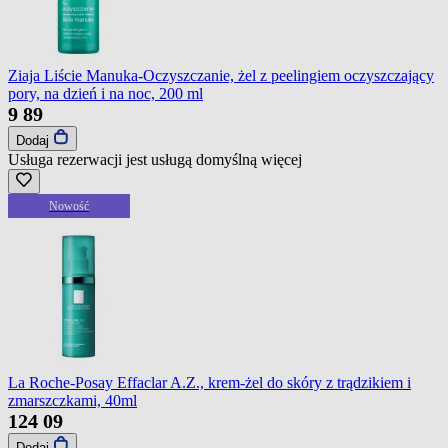
Ziaja Liście Manuka-Oczyszczanie, żel z peelingiem oczyszczający
pory, na dzień i na noc, 200 ml
9
89
Dodaj
Usługa rezerwacji jest usługą domyślną
więcej
Nowość
La Roche-Posay Effaclar A.Z., krem-żel do skóry z trądzikiem i
zmarszczkami, 40ml
124
09
Dodaj