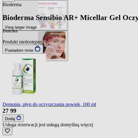
Bioderma
Bioderma Sensibio AR+ Micellar Gel Oczys
View larger image
Butelka
Produkt niedostępny
Powiadom mnie
View larger image
Demopia, płyn do oczyszczania powiek, 100 ml
27
99
Dodaj
Usługa rezerwacji jest usługą domyślną
więcej