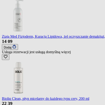
Ziaja Med Fizjoderm, Kuracja Lipidowa, żel oczyszczanie demakijaż
14
09
Dodaj
Usługa rezerwacji jest usługą domyślną
więcej
Bioliq Clean, płyn micelarny do każdego typu cery, 200 ml
22
39