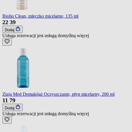
Bioliq Clean, mleczko micelarne, 135 ml
22
39
Dodaj
Usługa rezerwacji jest usługą domyślną
więcej
Ziaja Med Demakijaż Oczyszczanie, płyn micelarny, 200 ml
11
79
Dodaj
Usługa rezerwacji jest usługą domyślną
więcej