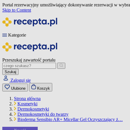
Portal rezerwacyjny umożliwiający dokonywanie rezerwacji w wybra
Skip to Content
Kategorie
Przeszukaj zawartość portalu
Szukaj
Zaloguj się
Ulubione
Koszyk
Strona główna
Kosmetyki
Dermokosmetyki
Dermokosmetyki do twarzy
Bioderma Sensibio AR+ Micellar Gel Oczyszczający ż…