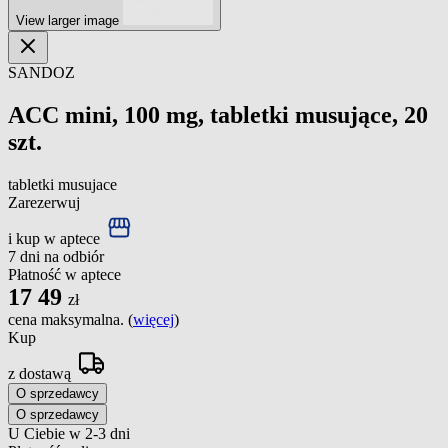
View larger image
SANDOZ
ACC mini, 100 mg, tabletki musujące, 20
szt.
tabletki musujace
Zarezerwuj
i kup w aptece
7 dni na odbiór
Płatność w aptece
17
49
zł
cena maksymalna. (
więcej
)
Kup
z dostawą
O sprzedawcy
O sprzedawcy
U Ciebie w 2-3 dni