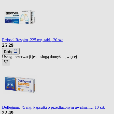
Erdosol Respiro, 225 mg, tabl., 20 szt
25
29
Dodaj
Usługa rezerwacji jest usługą domyślną
więcej
Deflegmin, 75 mg, kapsułki o przedłużonym uwalnianiu, 10 szt.
22
49