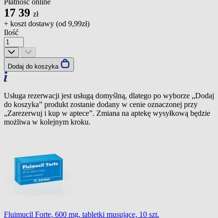
Płatność online
17
39
zł
+ koszt dostawy (od
9,99zł
)
Ilość
Dodaj do koszyka
Usługa rezerwacji jest usługą domyślną, dlatego po wyborze „Dodaj
do koszyka” produkt zostanie dodany w cenie oznaczonej przy
„Zarezerwuj i kup w aptece”. Zmiana na aptekę wysyłkową będzie
możliwa w kolejnym kroku.
Fluimucil Forte, 600 mg, tabletki musujące, 10 szt.