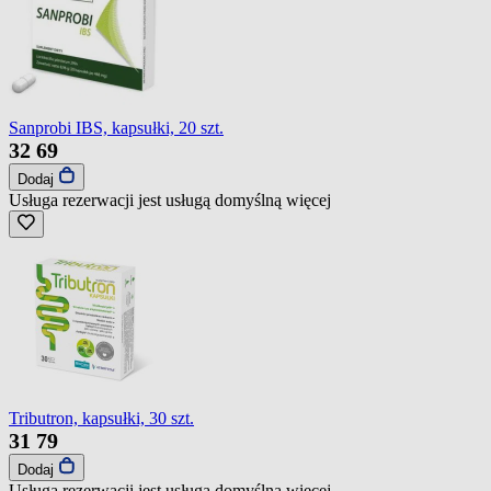
Sanprobi IBS, kapsułki, 20 szt.
32
69
Dodaj
Usługa rezerwacji jest usługą domyślną
więcej
Tributron, kapsułki, 30 szt.
31
79
Dodaj
Usługa rezerwacji jest usługą domyślną
więcej