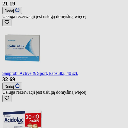
21
19
Dodaj
Usługa rezerwacji jest usługą domyślną
więcej
Sanprobi Active & Sport, kapsułki, 40 szt.
32
69
Dodaj
Usługa rezerwacji jest usługą domyślną
więcej