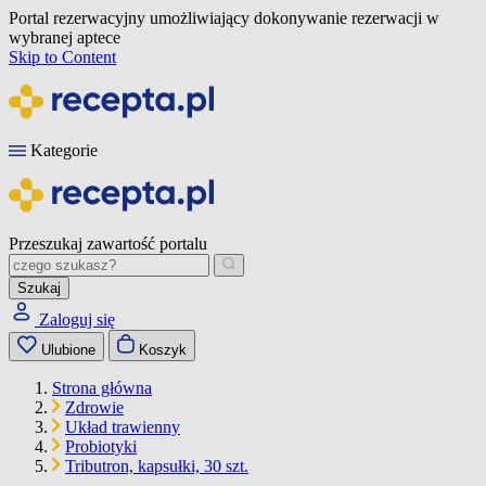
Portal rezerwacyjny umożliwiający dokonywanie rezerwacji w
wybranej aptece
Skip to Content
Kategorie
Przeszukaj zawartość portalu
Szukaj
Zaloguj się
Ulubione
Koszyk
Strona główna
Zdrowie
Układ trawienny
Probiotyki
Tributron, kapsułki, 30 szt.