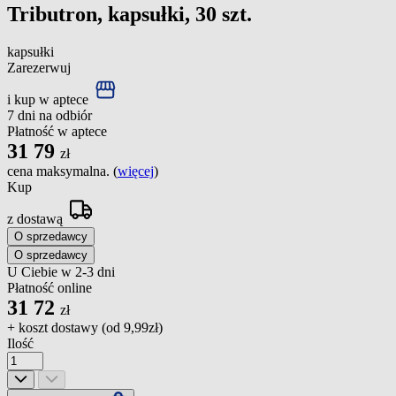
Tributron, kapsułki, 30 szt.
kapsułki
Zarezerwuj
i kup w aptece
7 dni na odbiór
Płatność w aptece
31
79
zł
cena maksymalna. (
więcej
)
Kup
z dostawą
O sprzedawcy
O sprzedawcy
U Ciebie w 2-3 dni
Płatność online
31
72
zł
+ koszt dostawy (od
9,99zł
)
Ilość