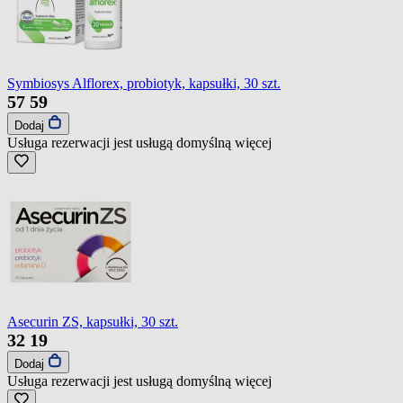
Symbiosys Alflorex, probiotyk, kapsułki, 30 szt.
57
59
Dodaj
Usługa rezerwacji jest usługą domyślną
więcej
Asecurin ZS, kapsułki, 30 szt.
32
19
Dodaj
Usługa rezerwacji jest usługą domyślną
więcej