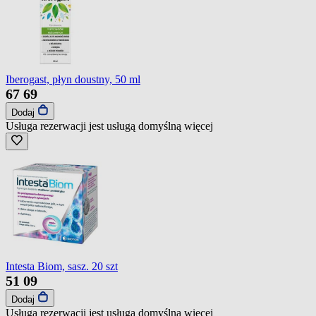
Iberogast, płyn doustny, 50 ml
67
69
Dodaj
Usługa rezerwacji jest usługą domyślną
więcej
Intesta Biom, sasz. 20 szt
51
09
Dodaj
Usługa rezerwacji jest usługą domyślną
więcej