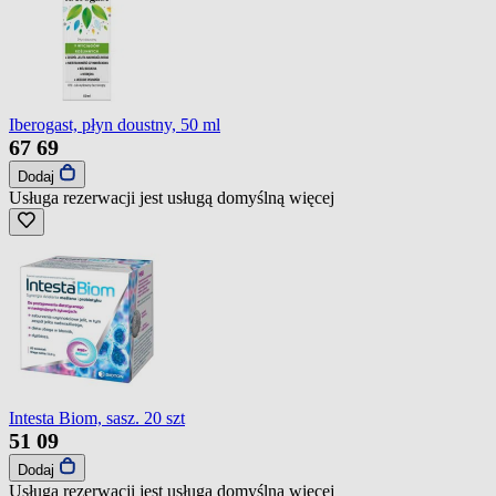
Iberogast, płyn doustny, 50 ml
67
69
Dodaj
Usługa rezerwacji jest usługą domyślną
więcej
Intesta Biom, sasz. 20 szt
51
09
Dodaj
Usługa rezerwacji jest usługą domyślną
więcej