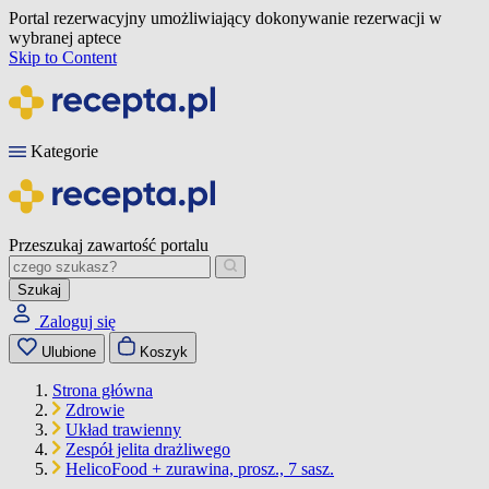
Portal rezerwacyjny umożliwiający dokonywanie rezerwacji w
wybranej aptece
Skip to Content
Kategorie
Przeszukaj zawartość portalu
Szukaj
Zaloguj się
Ulubione
Koszyk
Strona główna
Zdrowie
Układ trawienny
Zespół jelita drażliwego
HelicoFood + zurawina, prosz., 7 sasz.