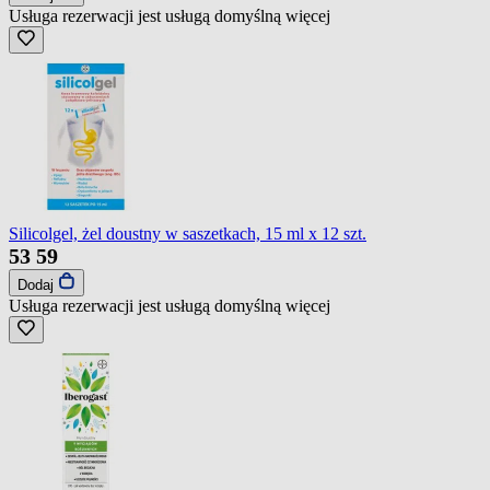
Usługa rezerwacji jest usługą domyślną
więcej
Silicolgel, żel doustny w saszetkach, 15 ml x 12 szt.
53
59
Dodaj
Usługa rezerwacji jest usługą domyślną
więcej