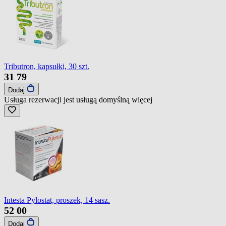
Tributron, kapsułki, 30 szt.
31
79
Dodaj
Usługa rezerwacji jest usługą domyślną
więcej
Intesta Pylostat, proszek, 14 sasz.
52
00
Dodaj