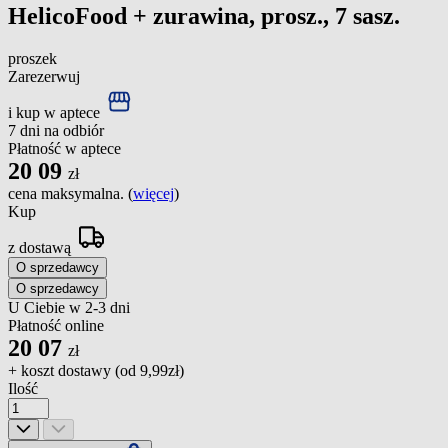
HelicoFood + zurawina, prosz., 7 sasz.
proszek
Zarezerwuj
i kup w aptece
7 dni na odbiór
Płatność w aptece
20
09
zł
cena maksymalna. (
więcej
)
Kup
z dostawą
O sprzedawcy
O sprzedawcy
U Ciebie w 2-3 dni
Płatność online
20
07
zł
+ koszt dostawy (od
9,99zł
)
Ilość