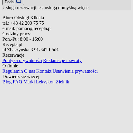
Dodaj
Usługa rezerwacji jest usługą domyślną
więcej
Biuro Obsługi Klienta
tel.:
+48 42 200 75 75
e-mail:
pomoc@recepta.pl
Godziny pracy:
Pon.-Pt.:
8:00 - 16:00
Recepta.pl
ul.Zbąszyńska 3
91-342 Łódź
Rezerwacje
Polityka prywatności
Reklamacje i zwroty
O firmie
Regulamin
O nas
Kontakt
Ustawienia prywatności
Dowiedz się więcej
Blog
FAQ
Marki
Leksykon
Zielnik