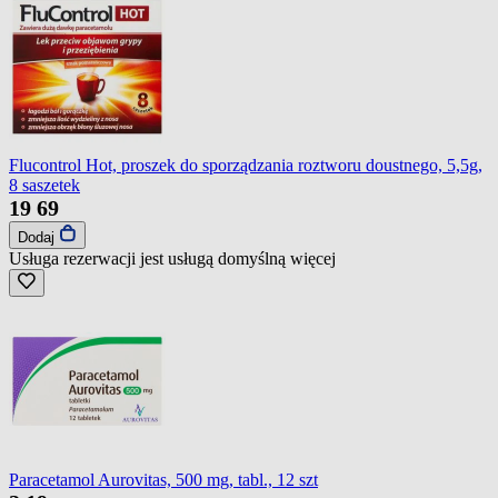
Flucontrol Hot, proszek do sporządzania roztworu doustnego, 5,5g,
8 saszetek
19
69
Dodaj
Usługa rezerwacji jest usługą domyślną
więcej
Paracetamol Aurovitas, 500 mg, tabl., 12 szt