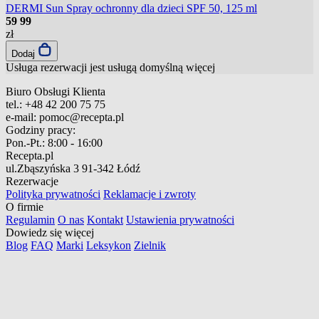
DERMI Sun Spray ochronny dla dzieci SPF 50, 125 ml
59
99
zł
Dodaj
Usługa rezerwacji jest usługą domyślną
więcej
Biuro Obsługi Klienta
tel.:
+48 42 200 75 75
e-mail:
pomoc@recepta.pl
Godziny pracy:
Pon.-Pt.:
8:00 - 16:00
Recepta.pl
ul.Zbąszyńska 3
91-342 Łódź
Rezerwacje
Polityka prywatności
Reklamacje i zwroty
O firmie
Regulamin
O nas
Kontakt
Ustawienia prywatności
Dowiedz się więcej
Blog
FAQ
Marki
Leksykon
Zielnik