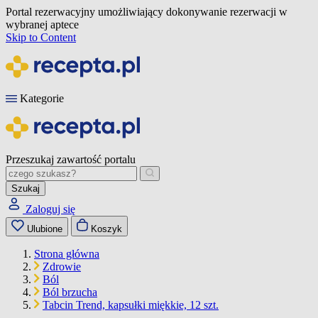
Portal rezerwacyjny umożliwiający dokonywanie rezerwacji w
wybranej aptece
Skip to Content
Kategorie
Przeszukaj zawartość portalu
Szukaj
Zaloguj się
Ulubione
Koszyk
Strona główna
Zdrowie
Ból
Ból brzucha
Tabcin Trend, kapsułki miękkie, 12 szt.