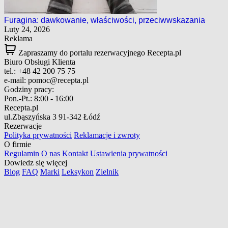
Furagina: dawkowanie, właściwości, przeciwwskazania
Luty 24, 2026
Reklama
Zapraszamy do portalu rezerwacyjnego Recepta.pl
Biuro Obsługi Klienta
tel.:
+48 42 200 75 75
e-mail:
pomoc@recepta.pl
Godziny pracy:
Pon.-Pt.:
8:00 - 16:00
Recepta.pl
ul.Zbąszyńska 3
91-342 Łódź
Rezerwacje
Polityka prywatności
Reklamacje i zwroty
O firmie
Regulamin
O nas
Kontakt
Ustawienia prywatności
Dowiedz się więcej
Blog
FAQ
Marki
Leksykon
Zielnik