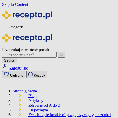
Skip to Content
Kategorie
Przeszukaj zawartość portalu
Szukaj
Zaloguj się
Ulubione
Koszyk
Strona główna
Blog
Artykuły
Zdrowie od A do Z
Fizjoterapia
Zwichnięcie kostki: objawy, przyczyny, leczenie i