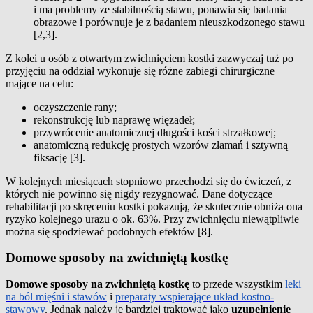
i ma problemy ze stabilnością stawu, ponawia się badania
obrazowe i porównuje je z badaniem nieuszkodzonego stawu
[2,3].
Z kolei u osób z otwartym zwichnięciem kostki zazwyczaj tuż po
przyjęciu na oddział wykonuje się różne zabiegi chirurgiczne
mające na celu:
oczyszczenie rany;
rekonstrukcję lub naprawę więzadeł;
przywrócenie anatomicznej długości kości strzałkowej;
anatomiczną redukcję prostych wzorów złamań i sztywną
fiksację [3].
W kolejnych miesiącach stopniowo przechodzi się do ćwiczeń, z
których nie powinno się nigdy rezygnować. Dane dotyczące
rehabilitacji po skręceniu kostki pokazują, że skutecznie obniża ona
ryzyko kolejnego urazu o ok. 63%. Przy zwichnięciu niewątpliwie
można się spodziewać podobnych efektów [8].
Domowe sposoby na zwichniętą kostkę
Domowe sposoby na zwichniętą kostkę
to przede wszystkim
leki
na ból mięśni i stawów
i
preparaty wspierające układ kostno-
stawowy
. Jednak należy je bardziej traktować jako
uzupełnienie