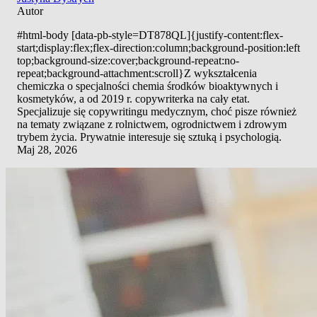
Autor
#html-body [data-pb-style=DT878QL]{justify-content:flex-
start;display:flex;flex-direction:column;background-position:left
top;background-size:cover;background-repeat:no-
repeat;background-attachment:scroll}Z wykształcenia
chemiczka o specjalności chemia środków bioaktywnych i
kosmetyków, a od 2019 r. copywriterka na cały etat.
Specjalizuje się copywritingu medycznym, choć pisze również
na tematy związane z rolnictwem, ogrodnictwem i zdrowym
trybem życia. Prywatnie interesuje się sztuką i psychologią.
Maj 28, 2026