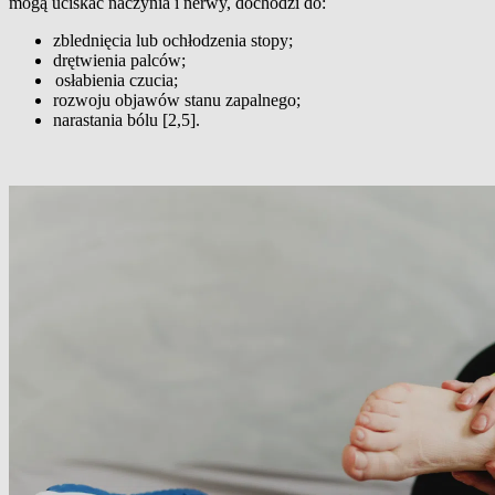
mogą uciskać naczynia i nerwy, dochodzi do:
zblednięcia lub ochłodzenia stopy;
drętwienia palców;
osłabienia czucia;
rozwoju objawów stanu zapalnego;
narastania bólu [2,5].