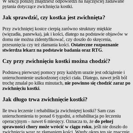
W sekcji poniżej znajdziesz odpowiedzi na najczęściej zadawane
pytania dotyczące zwichnięcia kostki.
Jak sprawdzić, czy kostka jest zwichnięta?
Przy zwichniętej kostce cierpią zarówno struktury miękkie
(więzadła, panewka), jak i kości, dlatego na podstawie objawów w
domu nie można zidentyfikować, czy doszło do skręcenia,
przesunięcia czy też złamania kości.
Ostateczne rozpoznanie
stwierdza lekarz na podstawie badania oraz RTG
.
Czy przy zwichnięciu kostki można chodzić?
Podstawą pierwszej pomocy przy każdym urazie jest odciążenie i
unieruchomienie uszkodzonej części ciała. Dlatego, nawet jeśli ból
trochę zmalał po kilku minutach,
nie powinno się chodzić zaraz po
zwichnięciu kostki
.
Jak długo trwa zwichnięcie kostki?
Ile trwa leczenie i rehabilitacja zwichniętej kostki? Sam czas
unieruchomienia to ponad 6 tygodni, a rehabilitacja po leczeniu
operacyjnym – nawet 6 miesięcy. Oznacza to, że
do pełnej
sprawności chory może wrócić w ciągu roku
, jeśli nie doszło do
zwichnięcia wraz ze złamaniem kości. Wtedy okres ten się znacznie