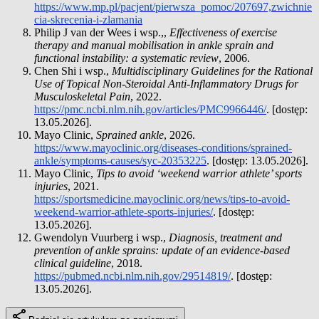
https://www.mp.pl/pacjent/pierwsza_pomoc/207697,zwichnie
cia-skrecenia-i-zlamania
Philip J van der Wees i wsp.,,
Effectiveness of exercise
therapy and manual mobilisation in ankle sprain and
functional instability: a systematic review
, 2006.
Chen Shi i wsp.,
Multidisciplinary Guidelines for the Rational
Use of Topical Non-Steroidal Anti-Inflammatory Drugs for
Musculoskeletal Pain
, 2022.
https://pmc.ncbi.nlm.nih.gov/articles/PMC9966446/
. [dostęp:
13.05.2026].
Mayo Clinic,
Sprained ankle
, 2026.
https://www.mayoclinic.org/diseases-conditions/sprained-
ankle/symptoms-causes/syc-20353225
. [dostęp: 13.05.2026].
Mayo Clinic,
Tips to avoid ‘weekend warrior athlete’ sports
injuries
, 2021.
https://sportsmedicine.mayoclinic.org/news/tips-to-avoid-
weekend-warrior-athlete-sports-injuries/
. [dostęp:
13.05.2026].
Gwendolyn Vuurberg i wsp.,
Diagnosis, treatment and
prevention of ankle sprains: update of an evidence-based
clinical guideline
, 2018.
https://pubmed.ncbi.nlm.nih.gov/29514819/
. [dostęp:
13.05.2026].