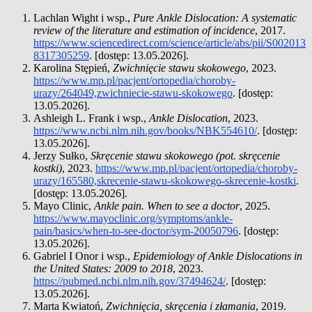
Lachlan Wight i wsp.,
Pure Ankle Dislocation: A systematic
review of the literature and estimation of incidence
, 2017.
https://www.sciencedirect.com/science/article/abs/pii/S002013
8317305259
. [dostęp: 13.05.2026].
Karolina Stępień,
Zwichnięcie stawu skokowego
, 2023.
https://www.mp.pl/pacjent/ortopedia/choroby-
urazy/264049,zwichniecie-stawu-skokowego
. [dostęp:
13.05.2026].
Ashleigh L. Frank i wsp.,
Ankle Dislocation
, 2023.
https://www.ncbi.nlm.nih.gov/books/NBK554610/
. [dostęp:
13.05.2026].
Jerzy Sułko,
Skręcenie stawu skokowego (pot. skręcenie
kostki)
, 2023.
https://www.mp.pl/pacjent/ortopedia/choroby-
urazy/165580,skrecenie-stawu-skokowego-skrecenie-kostki
.
[dostęp: 13.05.2026].
Mayo Clinic,
Ankle pain. When to see a doctor
, 2025.
https://www.mayoclinic.org/symptoms/ankle-
pain/basics/when-to-see-doctor/sym-20050796
. [dostęp:
13.05.2026].
Gabriel I Onor i wsp.,
Epidemiology of Ankle Dislocations in
the United States: 2009 to 2018
, 2023.
https://pubmed.ncbi.nlm.nih.gov/37494624/
. [dostęp:
13.05.2026].
Marta Kwiatoń,
Zwichnięcia, skręcenia i złamania
, 2019.