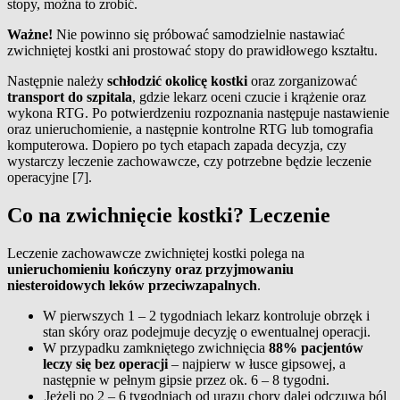
stopy, można to zrobić.
Ważne!
Nie powinno się próbować samodzielnie nastawiać
zwichniętej kostki ani prostować stopy do prawidłowego kształtu.
Następnie należy
schłodzić okolicę kostki
oraz zorganizować
transport do szpitala
, gdzie lekarz oceni czucie i krążenie oraz
wykona RTG. Po potwierdzeniu rozpoznania następuje nastawienie
oraz unieruchomienie, a następnie kontrolne RTG lub tomografia
komputerowa. Dopiero po tych etapach zapada decyzja, czy
wystarczy leczenie zachowawcze, czy potrzebne będzie leczenie
operacyjne [7].
Co na zwichnięcie kostki? Leczenie
Leczenie zachowawcze zwichniętej kostki polega na
unieruchomieniu kończyny oraz przyjmowaniu
niesteroidowych leków przeciwzapalnych
.
W pierwszych 1 – 2 tygodniach lekarz kontroluje obrzęk i
stan skóry oraz podejmuje decyzję o ewentualnej operacji.
W przypadku zamkniętego zwichnięcia
88% pacjentów
leczy się bez operacji
– najpierw w łusce gipsowej, a
następnie w pełnym gipsie przez ok. 6 – 8 tygodni.
Jeżeli po 2 – 6 tygodniach od urazu chory dalej odczuwa ból