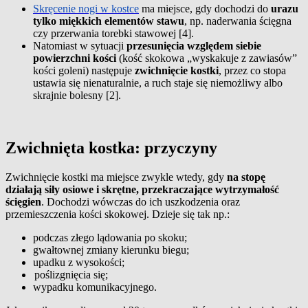
Skręcenie nogi w kostce
ma miejsce, gdy dochodzi do
urazu
tylko miękkich elementów stawu
, np. naderwania ścięgna
czy przerwania torebki stawowej [4].
Natomiast w sytuacji
przesunięcia względem siebie
powierzchni kości
(kość skokowa „wyskakuje z zawiasów”
kości goleni) następuje
zwichnięcie kostki
, przez co stopa
ustawia się nienaturalnie, a ruch staje się niemożliwy albo
skrajnie bolesny [2].
Zwichnięta kostka: przyczyny
Zwichnięcie kostki ma miejsce zwykle wtedy, gdy
na stopę
działają siły osiowe i skrętne, przekraczające wytrzymałość
ścięgien
. Dochodzi wówczas do ich uszkodzenia oraz
przemieszczenia kości skokowej. Dzieje się tak np.:
podczas złego lądowania po skoku;
gwałtownej zmiany kierunku biegu;
upadku z wysokości;
poślizgnięcia się;
wypadku komunikacyjnego.