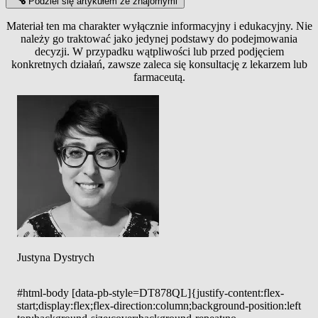
Podziel się artykułem ze znajomymi
Materiał ten ma charakter wyłącznie informacyjny i edukacyjny. Nie
należy go traktować jako jedynej podstawy do podejmowania
decyzji. W przypadku wątpliwości lub przed podjęciem
konkretnych działań, zawsze zaleca się konsultację z lekarzem lub
farmaceutą.
Justyna Dystrych
#html-body [data-pb-style=DT878QL]{justify-content:flex-
start;display:flex;flex-direction:column;background-position:left