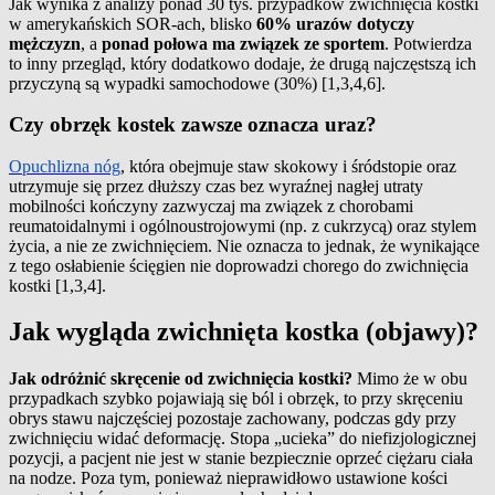
Jak wynika z analizy ponad 30 tys. przypadków zwichnięcia kostki
w amerykańskich SOR-ach, blisko
60% urazów dotyczy
mężczyzn
, a
ponad połowa ma związek ze sportem
. Potwierdza
to inny przegląd, który dodatkowo dodaje, że drugą najczęstszą ich
przyczyną są wypadki samochodowe (30%) [1,3,4,6].
Czy obrzęk kostek zawsze oznacza uraz?
Opuchlizna nóg
, która obejmuje staw skokowy i śródstopie oraz
utrzymuje się przez dłuższy czas bez wyraźnej nagłej utraty
mobilności kończyny zazwyczaj ma związek z chorobami
reumatoidalnymi i ogólnoustrojowymi (np. z cukrzycą) oraz stylem
życia, a nie ze zwichnięciem. Nie oznacza to jednak, że wynikające
z tego osłabienie ścięgien nie doprowadzi chorego do zwichnięcia
kostki [1,3,4].
Jak wygląda zwichnięta kostka (objawy)?
Jak odróżnić skręcenie od zwichnięcia kostki?
Mimo że w obu
przypadkach szybko pojawiają się ból i obrzęk, to przy skręceniu
obrys stawu najczęściej pozostaje zachowany, podczas gdy przy
zwichnięciu widać deformację. Stopa „ucieka” do niefizjologicznej
pozycji, a pacjent nie jest w stanie bezpiecznie oprzeć ciężaru ciała
na nodze. Poza tym, ponieważ nieprawidłowo ustawione kości