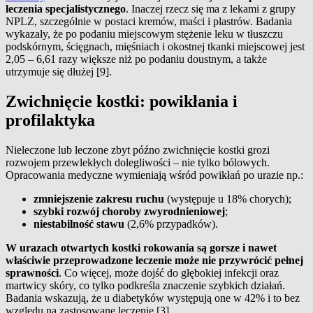
leczenia specjalistycznego
. Inaczej rzecz się ma z lekami z grupy
NPLZ, szczególnie w postaci kremów, maści i plastrów. Badania
wykazały, że po podaniu miejscowym stężenie leku w tłuszczu
podskórnym, ścięgnach, mięśniach i okostnej tkanki miejscowej jest
2,05 – 6,61 razy większe niż po podaniu doustnym, a także
utrzymuje się dłużej [9].
Zwichnięcie kostki: powikłania i
profilaktyka
Nieleczone lub leczone zbyt późno zwichnięcie kostki grozi
rozwojem przewlekłych dolegliwości – nie tylko bólowych.
Opracowania medyczne wymieniają wśród powikłań po urazie np.:
zmniejszenie zakresu ruchu
(występuje u 18% chorych);
szybki rozwój choroby zwyrodnieniowej
;
niestabilność stawu
(2,6% przypadków).
W urazach otwartych kostki rokowania są gorsze i nawet
właściwie przeprowadzone leczenie może nie przywrócić pełnej
sprawności
. Co więcej, może dojść do głębokiej infekcji oraz
martwicy skóry, co tylko podkreśla znaczenie szybkich działań.
Badania wskazują, że u diabetyków występują one w 42% i to bez
względu na zastosowane leczenie [3].