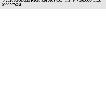
© 2026 Recepta.pl
Recepta.pl Sp. z o.o. | NIP: 9471985566
KRS:
0000567026