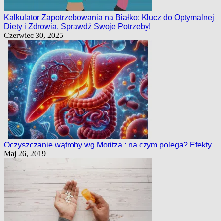
Kalkulator Zapotrzebowania na Białko: Klucz do Optymalnej
Diety i Zdrowia. Sprawdź Swoje Potrzeby!
Czerwiec 30, 2025
Oczyszczanie wątroby wg Moritza : na czym polega? Efekty
Maj 26, 2019