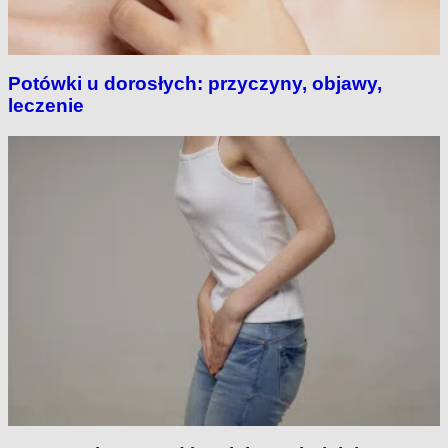
Potówki u dorosłych: przyczyny, objawy,
leczenie