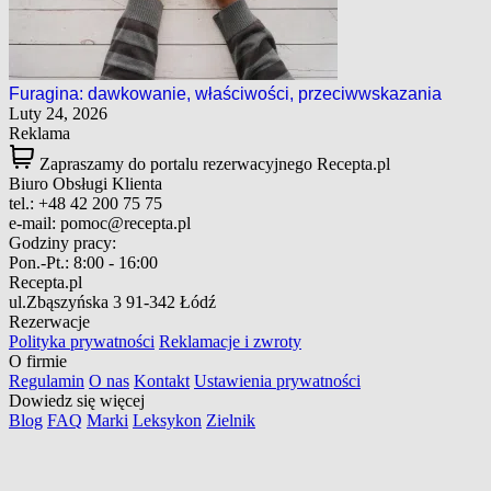
Furagina: dawkowanie, właściwości, przeciwwskazania
Luty 24, 2026
Reklama
Zapraszamy do portalu rezerwacyjnego Recepta.pl
Biuro Obsługi Klienta
tel.:
+48 42 200 75 75
e-mail:
pomoc@recepta.pl
Godziny pracy:
Pon.-Pt.:
8:00 - 16:00
Recepta.pl
ul.Zbąszyńska 3
91-342 Łódź
Rezerwacje
Polityka prywatności
Reklamacje i zwroty
O firmie
Regulamin
O nas
Kontakt
Ustawienia prywatności
Dowiedz się więcej
Blog
FAQ
Marki
Leksykon
Zielnik