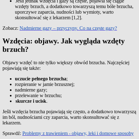
Jeśli jednak wzdęcia i gazy są częste, pojawia się ciągle
wzdęty brzuch, a dodatkowo towarzyszą temu bóle brzucha,
uporczywe zaparcia, nudności lub wymioty, warto
skonsultować się z lekarzem [1,2].
Zobacz:
Nadmierne gazy – przyczyny. Co na częste gazy?
Wzdęcia: objawy. Jak wygląda wzdęty
brzuch?
Objawy wzdęć to nie tylko większy obwód brzucha. Najczęściej
pojawiają się także:
uczucie pełnego brzucha
;
rozpieranie w jamie brzusznej;
nadmierne gazy;
przelewanie w brzuchu;
skurcze i ucisk
.
Jeśli wzdęcia brzucha pojawiają się często, a dodatkowo towarzyszą
im ból, nudnościami czy zaparcia, warto skonsultować się z
lekarzem.
Sprawdź:
Problemy z trawieniem - objawy, leki i domowe sposoby