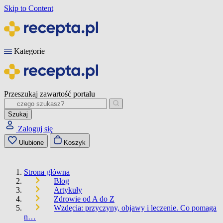
Skip to Content
Kategorie
Przeszukaj zawartość portalu
Szukaj
Zaloguj się
Ulubione
Koszyk
Strona główna
Blog
Artykuły
Zdrowie od A do Z
Wzdęcia: przyczyny, objawy i leczenie. Co pomaga
n…