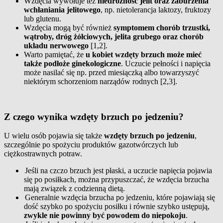
Wzdęcia wywołuje też
niedrożność jelit oraz zaburzenia
wchłaniania jelitowego
, np. nietolerancja laktozy, fruktozy
lub glutenu.
Wzdęcia mogą być również
symptomem chorób trzustki,
wątroby, dróg żółciowych, jelita grubego oraz chorób
układu nerwowego
[1,2].
Warto pamiętać, że
u kobiet wzdęty brzuch może mieć
także podłoże ginekologiczne
. Uczucie pełności i napięcia
może nasilać się np. przed miesiączką albo towarzyszyć
niektórym schorzeniom narządów rodnych [2,3].
Z czego wynika wzdęty brzuch po jedzeniu?
U wielu osób pojawia się także
wzdęty brzuch po jedzeniu
,
szczególnie po spożyciu produktów gazotwórczych lub
ciężkostrawnych potraw.
Jeśli na czczo brzuch jest płaski, a uczucie napięcia pojawia
się po posiłkach, można przypuszczać, że wzdęcia brzucha
mają związek z codzienną dietą.
Generalnie wzdęcia brzucha po jedzeniu, które pojawiają się
dość szybko po spożyciu posiłku i równie szybko ustępują,
zwykle nie powinny być powodem do niepokoju
.