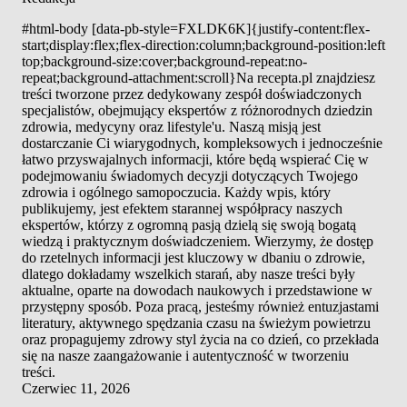
#html-body [data-pb-style=FXLDK6K]{justify-content:flex-
start;display:flex;flex-direction:column;background-position:left
top;background-size:cover;background-repeat:no-
repeat;background-attachment:scroll}Na recepta.pl znajdziesz
treści tworzone przez dedykowany zespół doświadczonych
specjalistów, obejmujący ekspertów z różnorodnych dziedzin
zdrowia, medycyny oraz lifestyle'u. Naszą misją jest
dostarczanie Ci wiarygodnych, kompleksowych i jednocześnie
łatwo przyswajalnych informacji, które będą wspierać Cię w
podejmowaniu świadomych decyzji dotyczących Twojego
zdrowia i ogólnego samopoczucia. Każdy wpis, który
publikujemy, jest efektem starannej współpracy naszych
ekspertów, którzy z ogromną pasją dzielą się swoją bogatą
wiedzą i praktycznym doświadczeniem. Wierzymy, że dostęp
do rzetelnych informacji jest kluczowy w dbaniu o zdrowie,
dlatego dokładamy wszelkich starań, aby nasze treści były
aktualne, oparte na dowodach naukowych i przedstawione w
przystępny sposób. Poza pracą, jesteśmy również entuzjastami
literatury, aktywnego spędzania czasu na świeżym powietrzu
oraz propagujemy zdrowy styl życia na co dzień, co przekłada
się na nasze zaangażowanie i autentyczność w tworzeniu
treści.
Czerwiec 11, 2026