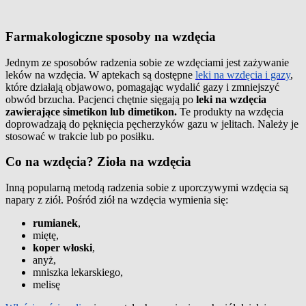
Farmakologiczne sposoby na wzdęcia
Jednym ze sposobów radzenia sobie ze wzdęciami jest zażywanie
leków na wzdęcia. W aptekach są dostępne
leki na wzdęcia i gazy
,
które działają objawowo, pomagając wydalić gazy i zmniejszyć
obwód brzucha. Pacjenci chętnie sięgają po
leki na wzdęcia
zawierające simetikon lub dimetikon.
Te produkty na wzdęcia
doprowadzają do pęknięcia pęcherzyków gazu w jelitach. Należy je
stosować w trakcie lub po posiłku.
Co na wzdęcia? Zioła na wzdęcia
Inną popularną metodą radzenia sobie z uporczywymi wzdęcia są
napary z ziół. Pośród ziół na wzdęcia wymienia się:
rumianek
,
miętę,
koper włoski
,
anyż,
mniszka lekarskiego,
melisę