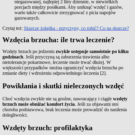
niegazowanej, najlepiej 2 litry dziennie, w niewielkich
porcjach między posiłkami. Aby uniknąć wzdęć i gazów,
warto także całkowicie zrezygnować z picia napojów
gazowanych.
Czytaj też:
Skurcze żołądka - przyczyny, co robić? Co na skurcze?
Wzdęcia brzucha: ile trwa leczenie?
Wzdęty brzuch po jedzeniu
zwykle ustępuje samoistnie po kilku
godzinach
. Jeśli przyczyną są zaburzenia trawienia albo
nietolerancje pokarmowe, leczenie może trwać dłużej. W
większości przypadków można ograniczyć wzdęcia brzucha po
zmianie diety i wdrożeniu odpowiedniego leczenia [2].
Powikłania i skutki nieleczonych wzdęć
Choć wzdęcia zwykle nie są groźne, nawracający i ciągle
wzdęty
brzuch może obniżać komfort życia
. Jeśli za objawami stoi
choroba podstawowa, brak leczenia może prowadzić do nasilenia
dolegliwości.
Wzdęty brzuch: profilaktyka