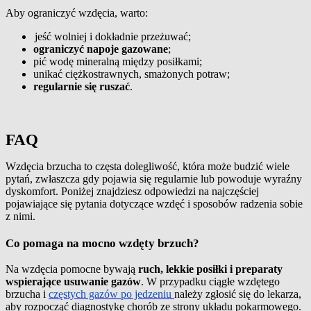
Aby ograniczyć wzdęcia, warto:
jeść wolniej i dokładnie przeżuwać;
ograniczyć napoje gazowane
;
pić wodę mineralną między posiłkami;
unikać ciężkostrawnych, smażonych potraw;
regularnie się ruszać
.
FAQ
Wzdęcia brzucha to częsta dolegliwość, która może budzić wiele
pytań, zwłaszcza gdy pojawia się regularnie lub powoduje wyraźny
dyskomfort. Poniżej znajdziesz odpowiedzi na najczęściej
pojawiające się pytania dotyczące wzdęć i sposobów radzenia sobie
z nimi.
Co pomaga na mocno wzdęty brzuch?
Na wzdęcia pomocne bywają
ruch, lekkie posiłki i preparaty
wspierające usuwanie gazów
. W przypadku ciągłe wzdętego
brzucha i
częstych gazów po jedzeniu
należy zgłosić się do lekarza,
aby rozpocząć diagnostykę chorób ze strony układu pokarmowego.