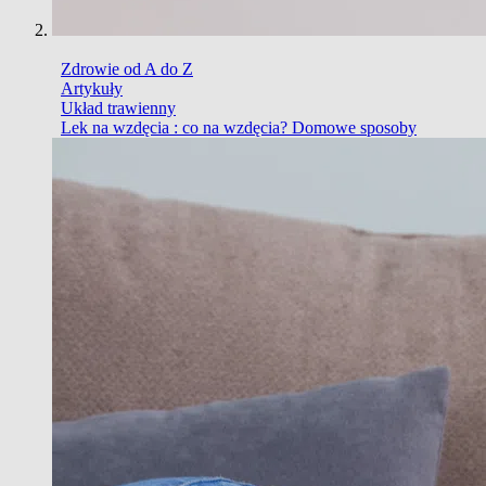
Zdrowie od A do Z
Artykuły
Układ trawienny
Lek na wzdęcia : co na wzdęcia? Domowe sposoby