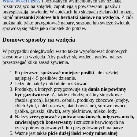
Właściwości melisy
i pozostałych wymienionych ziół działają
rozkurczająco na żołądek, zapobiegają powstawaniu gazów i
przyspieszają trawienie. W aptekach lub sklepach zielarskich można
kupić
mieszanki ziołowe lub herbatki ziołowe na wzdęcia
. Z ziół
można nie tylko przygotować napary, suszone lub świeże świetnie
sprawdzą się także jako dodatek do potraw.
Domowe sposoby na wzdęcia
W przypadku dolegliwości warto także wypróbować domowych
sposobów na wzdęcia. Aby pozbyć się wzdęć i gazów, należy
przestrzegać kilku zasad żywienia.
Po pierwsze,
spożywać mniejsze posiłki
, ale częściej,
najlepiej 4-5 posiłków dziennie.
Jedzenie należy dokładnie przeżuwać.
Produkty, z których przygotowuje się
dania nie powinny
być gazotwórcze
. Za takie uchodzą rośliny strączkowe
(fasola, groch), kapusta, cebula, produkty zbożowe (otręby,
chleb żytni, chleb razowy, płatki owsiane), surowe owoce
(jabłka, gruszki, śliwki), sery pleśniowe, mleko, lody.
Należy
zrezygnować z potraw smażonych, odgrzewanych,
zawierających konserwanty
i sztucznie barwionych na
rzecz potraw gotowanych lub przygotowanych na parze.
Ważne jest także
picie dużej ilości wody mineralnej