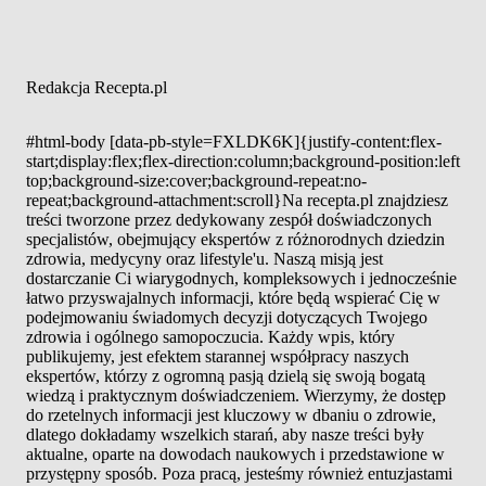
Redakcja Recepta.pl
#html-body [data-pb-style=FXLDK6K]{justify-content:flex-
start;display:flex;flex-direction:column;background-position:left
top;background-size:cover;background-repeat:no-
repeat;background-attachment:scroll}Na recepta.pl znajdziesz
treści tworzone przez dedykowany zespół doświadczonych
specjalistów, obejmujący ekspertów z różnorodnych dziedzin
zdrowia, medycyny oraz lifestyle'u. Naszą misją jest
dostarczanie Ci wiarygodnych, kompleksowych i jednocześnie
łatwo przyswajalnych informacji, które będą wspierać Cię w
podejmowaniu świadomych decyzji dotyczących Twojego
zdrowia i ogólnego samopoczucia. Każdy wpis, który
publikujemy, jest efektem starannej współpracy naszych
ekspertów, którzy z ogromną pasją dzielą się swoją bogatą
wiedzą i praktycznym doświadczeniem. Wierzymy, że dostęp
do rzetelnych informacji jest kluczowy w dbaniu o zdrowie,
dlatego dokładamy wszelkich starań, aby nasze treści były
aktualne, oparte na dowodach naukowych i przedstawione w
przystępny sposób. Poza pracą, jesteśmy również entuzjastami