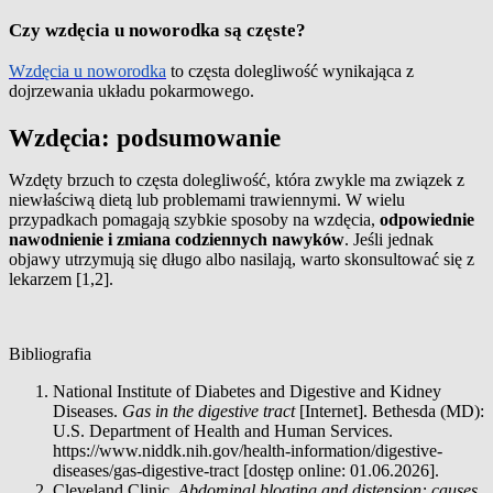
Czy wzdęcia u noworodka są częste?
W
zdęcia u noworodka
to częsta dolegliwość wynikająca z
dojrzewania układu pokarmowego.
Wzdęcia: podsumowanie
Wzdęty brzuch to częsta dolegliwość, która zwykle ma związek z
niewłaściwą dietą lub problemami trawiennymi. W wielu
przypadkach pomagają szybkie sposoby na wzdęcia,
odpowiednie
nawodnienie i zmiana codziennych nawyków
. Jeśli jednak
objawy utrzymują się długo albo nasilają, warto skonsultować się z
lekarzem [1,2].
Bibliografia
National Institute of Diabetes and Digestive and Kidney
Diseases.
Gas in the digestive tract
[Internet]. Bethesda (MD):
U.S. Department of Health and Human Services.
https://www.niddk.nih.gov/health-information/digestive-
diseases/gas-digestive-tract [dostęp online: 01.06.2026].
Cleveland Clinic.
Abdominal bloating and distension: causes,