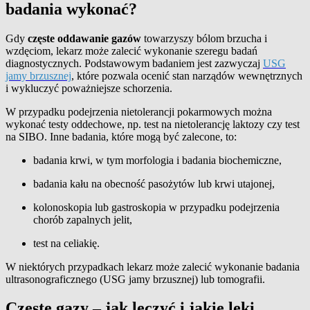
badania wykonać?
Gdy
częste oddawanie gazów
towarzyszy bólom brzucha i
wzdęciom, lekarz może zalecić wykonanie szeregu badań
diagnostycznych. Podstawowym badaniem jest zazwyczaj
USG
jamy brzusznej
, które pozwala ocenić stan narządów wewnętrznych
i wykluczyć poważniejsze schorzenia.
W przypadku podejrzenia nietolerancji pokarmowych można
wykonać testy oddechowe, np. test na nietolerancję laktozy czy test
na SIBO. Inne badania, które mogą być zalecone, to:
badania krwi, w tym morfologia i badania biochemiczne,
badania kału na obecność pasożytów lub krwi utajonej,
kolonoskopia lub gastroskopia w przypadku podejrzenia
chorób zapalnych jelit,
test na celiakię.
W niektórych przypadkach lekarz może zalecić wykonanie badania
ultrasonograficznego (USG jamy brzusznej) lub tomografii.
Częste gazy – jak leczyć i jakie leki