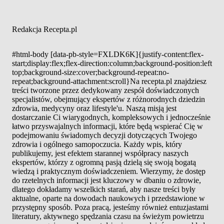
Redakcja Recepta.pl
#html-body [data-pb-style=FXLDK6K]{justify-content:flex-
start;display:flex;flex-direction:column;background-position:left
top;background-size:cover;background-repeat:no-
repeat;background-attachment:scroll}Na recepta.pl znajdziesz
treści tworzone przez dedykowany zespół doświadczonych
specjalistów, obejmujący ekspertów z różnorodnych dziedzin
zdrowia, medycyny oraz lifestyle'u. Naszą misją jest
dostarczanie Ci wiarygodnych, kompleksowych i jednocześnie
łatwo przyswajalnych informacji, które będą wspierać Cię w
podejmowaniu świadomych decyzji dotyczących Twojego
zdrowia i ogólnego samopoczucia. Każdy wpis, który
publikujemy, jest efektem starannej współpracy naszych
ekspertów, którzy z ogromną pasją dzielą się swoją bogatą
wiedzą i praktycznym doświadczeniem. Wierzymy, że dostęp
do rzetelnych informacji jest kluczowy w dbaniu o zdrowie,
dlatego dokładamy wszelkich starań, aby nasze treści były
aktualne, oparte na dowodach naukowych i przedstawione w
przystępny sposób. Poza pracą, jesteśmy również entuzjastami
literatury, aktywnego spędzania czasu na świeżym powietrzu