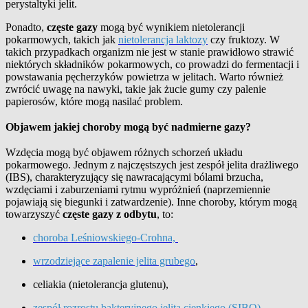
perystaltyki jelit.
Ponadto,
częste gazy
mogą być wynikiem nietolerancji
pokarmowych, takich jak
nietolerancja laktozy
czy fruktozy. W
takich przypadkach organizm nie jest w stanie prawidłowo strawić
niektórych składników pokarmowych, co prowadzi do fermentacji i
powstawania pęcherzyków powietrza w jelitach. Warto również
zwrócić uwagę na nawyki, takie jak żucie gumy czy palenie
papierosów, które mogą nasilać problem.
Objawem jakiej choroby mogą być nadmierne gazy?
Wzdęcia mogą być objawem różnych schorzeń układu
pokarmowego. Jednym z najczęstszych jest zespół jelita drażliwego
(IBS), charakteryzujący się nawracającymi bólami brzucha,
wzdęciami i zaburzeniami rytmu wypróżnień (naprzemiennie
pojawiają się biegunki i zatwardzenie). Inne choroby, którym mogą
towarzyszyć
częste gazy z odbytu
, to:
choroba Leśniowskiego-Crohna,
wrzodziejące zapalenie jelita grubego
,
celiakia (nietolerancja glutenu),
zespół rozrostu bakteryjnego jelita cienkiego (SIBO)
,