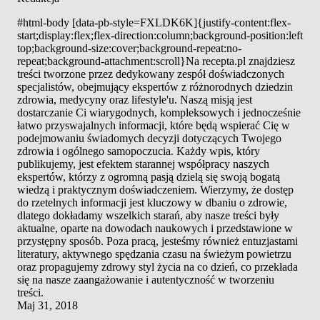
#html-body [data-pb-style=FXLDK6K]{justify-content:flex-
start;display:flex;flex-direction:column;background-position:left
top;background-size:cover;background-repeat:no-
repeat;background-attachment:scroll}Na recepta.pl znajdziesz
treści tworzone przez dedykowany zespół doświadczonych
specjalistów, obejmujący ekspertów z różnorodnych dziedzin
zdrowia, medycyny oraz lifestyle'u. Naszą misją jest
dostarczanie Ci wiarygodnych, kompleksowych i jednocześnie
łatwo przyswajalnych informacji, które będą wspierać Cię w
podejmowaniu świadomych decyzji dotyczących Twojego
zdrowia i ogólnego samopoczucia. Każdy wpis, który
publikujemy, jest efektem starannej współpracy naszych
ekspertów, którzy z ogromną pasją dzielą się swoją bogatą
wiedzą i praktycznym doświadczeniem. Wierzymy, że dostęp
do rzetelnych informacji jest kluczowy w dbaniu o zdrowie,
dlatego dokładamy wszelkich starań, aby nasze treści były
aktualne, oparte na dowodach naukowych i przedstawione w
przystępny sposób. Poza pracą, jesteśmy również entuzjastami
literatury, aktywnego spędzania czasu na świeżym powietrzu
oraz propagujemy zdrowy styl życia na co dzień, co przekłada
się na nasze zaangażowanie i autentyczność w tworzeniu
treści.
Maj 31, 2018