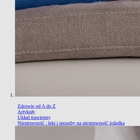
Zdrowie od A do Z
Artykuły
Układ trawienny
Niestrawność : leki i sposoby na niestrawność żołądka