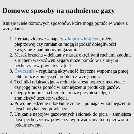
Domowe sposoby na nadmierne gazy
Istnieje wiele domowych sposobów, które mogą pomóc w walce z
wzdęciami.
Herbaty ziołowe – napary z
kopru włoskiego
, mięty
pieprzowej czy rumianku mogą łagodzić dolegliwości
związane z nadmiernymi gazami.
Masaż brzucha – delikatny masaż okrężnymi ruchami zgodnie
z ruchem wskazówek zegara może pomóc w usunięciu
pęcherzyków powietrza z jelit.
Ćwiczenia
– regularna aktywność fizyczna wspomaga pracę
jelit i może zmniejszyć problem z wzdęciami.
Techniki relaksacyjne – redukcja stresu poprzez medytację
czy jogę może pomóc w zmniejszeniu produkcji gazów.
Ciepły kompres na brzuch – może przynieść ulgę i
zmniejszyć uczucie wzdęcia.
Powolne jedzenie i dokładne żucie – pomaga w zmniejszeniu
ilości połykanego powietrza.
Unikanie napojów gazowanych i słomek do picia – zmniejsza
ilość pęcherzyków powietrza wprowadzanych do przewodu
pokarmowego.