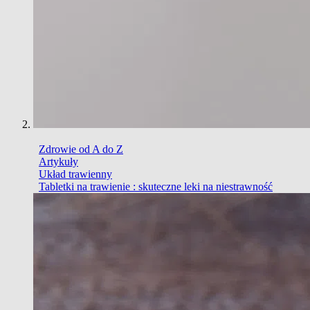
Zdrowie od A do Z
Artykuły
Układ trawienny
Tabletki na trawienie : skuteczne leki na niestrawność