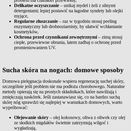
problem ma charakter przewlekły,
Delikatne oczyszczanie
– unikaj mydeł i żeli z silnymi
detergentami; lepiej postawić na łagodne syndety lub olejki
myjące,
Regularne złuszczanie
– raz w tygodniu stosuj peeling
enzymatyczny lub drobnoziarnisty, by ułatwić wchłanianie
kosmetyków,
Ochrona przed czynnikami zewnętrznymi
– zimą stosuj
ciepłe, przewiewne ubrania, latem zadbaj o ochronę przed
promieniowaniem UV.
Sucha skóra na nogach: domowe sposoby
Domowa pielęgnacja doskonale wspiera regenerację suchej skóry,
szczególnie jeśli problem nie ma podłoża chorobowego. Naturalne
metody opierają się na prostych składnikach, które nawilżają i
zmiękczają naskórek. Jeśli zastanawiasz się, co na bardzo suchą
skórę nóg sprawdzi się najlepiej w warunkach domowych, warto
wypróbować:
Olejowanie skóry
– olej kokosowy, oliwa z oliwek czy olej
ze słodkich migdałów świetnie zatrzymują wilgoć i
wygładzają,