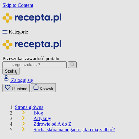
Skip to Content
Kategorie
Przeszukaj zawartość portalu
Szukaj
Zaloguj się
Ulubione
Koszyk
Strona główna
Blog
Artykuły
Zdrowie od A do Z
Sucha skóra na nogach: jak o nią zadbać?