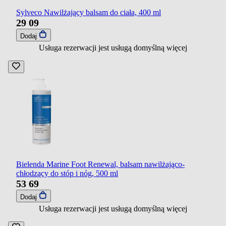
Sylveco Nawilżający balsam do ciała, 400 ml
29
09
Dodaj
Usługa rezerwacji jest usługą domyślną
więcej
Bielenda Marine Foot Renewal, balsam nawilżająco-
chłodzący do stóp i nóg, 500 ml
53
69
Dodaj
Usługa rezerwacji jest usługą domyślną
więcej