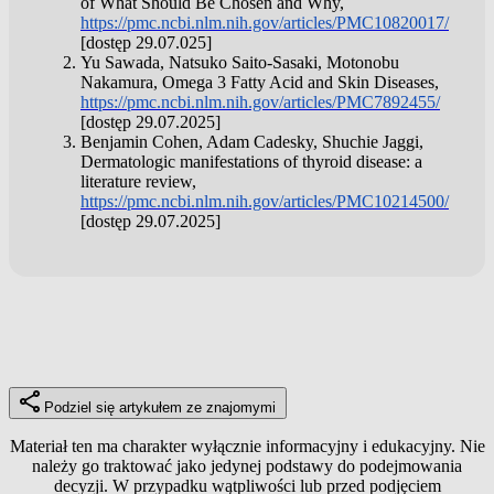
of What Should Be Chosen and Why,
https://pmc.ncbi.nlm.nih.gov/articles/PMC10820017/
[dostęp 29.07.025]
Yu Sawada, Natsuko Saito-Sasaki, Motonobu
Nakamura, Omega 3 Fatty Acid and Skin Diseases,
https://pmc.ncbi.nlm.nih.gov/articles/PMC7892455/
[dostęp 29.07.2025]
Benjamin Cohen, Adam Cadesky, Shuchie Jaggi,
Dermatologic manifestations of thyroid disease: a
literature review,
https://pmc.ncbi.nlm.nih.gov/articles/PMC10214500/
[dostęp 29.07.2025]
Podziel się artykułem ze znajomymi
Materiał ten ma charakter wyłącznie informacyjny i edukacyjny. Nie
należy go traktować jako jedynej podstawy do podejmowania
decyzji. W przypadku wątpliwości lub przed podjęciem