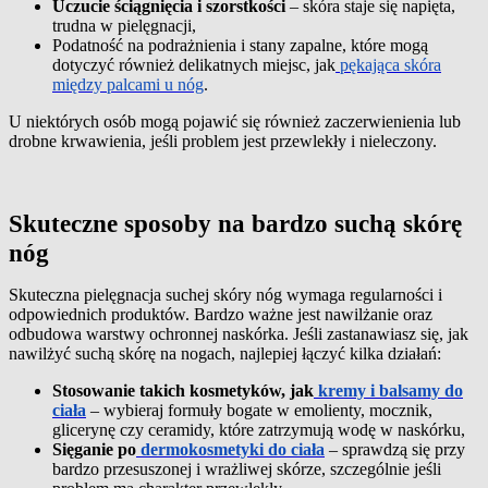
Uczucie ściągnięcia i szorstkości
– skóra staje się napięta,
trudna w pielęgnacji,
Podatność na podrażnienia i stany zapalne, które mogą
dotyczyć również delikatnych miejsc, jak
pękająca skóra
między palcami u nóg
.
U niektórych osób mogą pojawić się również zaczerwienienia lub
drobne krwawienia, jeśli problem jest przewlekły i nieleczony.
Skuteczne sposoby na bardzo suchą skórę
nóg
Skuteczna pielęgnacja suchej skóry nóg wymaga regularności i
odpowiednich produktów. Bardzo ważne jest nawilżanie oraz
odbudowa warstwy ochronnej naskórka. Jeśli zastanawiasz się, jak
nawilżyć suchą skórę na nogach, najlepiej łączyć kilka działań:
Stosowanie takich kosmetyków, jak
kremy i balsamy do
ciała
– wybieraj formuły bogate w emolienty, mocznik,
glicerynę czy ceramidy, które zatrzymują wodę w naskórku,
Sięganie po
dermokosmetyki do ciała
– sprawdzą się przy
bardzo przesuszonej i wrażliwej skórze, szczególnie jeśli