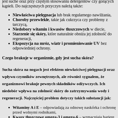
jest suche oraz przy częstym stosowaniu detergentów czy gorących
kąpieli. Do najczęstszych przyczyn należą także:
Niewłaściwa pielęgnacja
lub brak regularnego nawilżania,
Choroby przewlekłe
, takie jak cukrzyca czy problemy z
tarczycą,
Niedobory witamin i kwasów tłuszczowych
w diecie,
Starzenie się skóry,
które naturalnie obniża jej zdolność do
regeneracji,
Ekspozycja na mróz, wiatr i promieniowanie UV
bez
odpowiedniej ochrony.
Czego brakuje w organizmie, gdy jest sucha skóra?
Sucha skóra na nogach jest efektem niewłaściwej pielęgnacji oraz
wpływu czynników zewnętrznych, ale również sygnałem, że
organizmowi brakuje pewnych składników odżywczych. Ich
niedobór wpływa na zdolność skóry do zatrzymywania wody i
regeneracji. Najczęściej problem dotyczy takich substancji jak:
Witaminy A i E
– odpowiadają za odnowę naskórka i ochronę
przed wolnymi rodnikami,
Kwasy tłuszczowe omega‑3 i omega‑6
– wzmacniają barierę