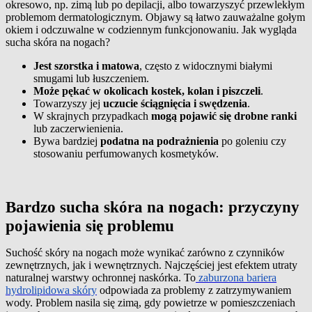
okresowo, np. zimą lub po depilacji, albo towarzyszyć przewlekłym
problemom dermatologicznym. Objawy są łatwo zauważalne gołym
okiem i odczuwalne w codziennym funkcjonowaniu. Jak wygląda
sucha skóra na nogach?
Jest szorstka i matowa
, często z widocznymi białymi
smugami lub łuszczeniem.
Może pękać w okolicach kostek, kolan i piszczeli
.
Towarzyszy jej
uczucie ściągnięcia i swędzenia
.
W skrajnych przypadkach
mogą pojawić się drobne ranki
lub zaczerwienienia.
Bywa bardziej
podatna na podrażnienia
po goleniu czy
stosowaniu perfumowanych kosmetyków.
Bardzo sucha skóra na nogach: przyczyny
pojawienia się problemu
Suchość skóry na nogach może wynikać zarówno z czynników
zewnętrznych, jak i wewnętrznych. Najczęściej jest efektem utraty
naturalnej warstwy ochronnej naskórka. To
zaburzona bariera
hydrolipidowa skóry
odpowiada za problemy z zatrzymywaniem
wody. Problem nasila się zimą, gdy powietrze w pomieszczeniach