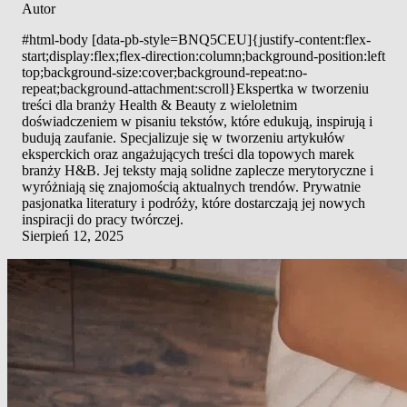
Autor
#html-body [data-pb-style=BNQ5CEU]{justify-content:flex-
start;display:flex;flex-direction:column;background-position:left
top;background-size:cover;background-repeat:no-
repeat;background-attachment:scroll}Ekspertka w tworzeniu
treści dla branży Health & Beauty z wieloletnim
doświadczeniem w pisaniu tekstów, które edukują, inspirują i
budują zaufanie. Specjalizuje się w tworzeniu artykułów
eksperckich oraz angażujących treści dla topowych marek
branży H&B. Jej teksty mają solidne zaplecze merytoryczne i
wyróżniają się znajomością aktualnych trendów. Prywatnie
pasjonatka literatury i podróży, które dostarczają jej nowych
inspiracji do pracy twórczej.
Sierpień 12, 2025