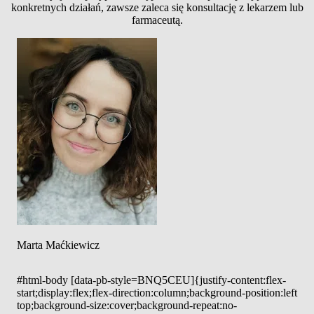
konkretnych działań, zawsze zaleca się konsultację z lekarzem lub
farmaceutą.
Marta Maćkiewicz
#html-body [data-pb-style=BNQ5CEU]{justify-content:flex-
start;display:flex;flex-direction:column;background-position:left
top;background-size:cover;background-repeat:no-