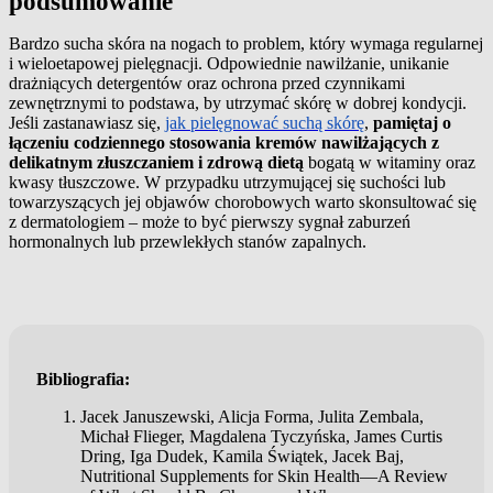
podsumowanie
Bardzo sucha skóra na nogach to problem, który wymaga regularnej
i wieloetapowej pielęgnacji. Odpowiednie nawilżanie, unikanie
drażniących detergentów oraz ochrona przed czynnikami
zewnętrznymi to podstawa, by utrzymać skórę w dobrej kondycji.
Jeśli zastanawiasz się,
jak pielęgnować suchą skórę
,
pamiętaj o
łączeniu codziennego stosowania kremów nawilżających z
delikatnym złuszczaniem i zdrową dietą
bogatą w witaminy oraz
kwasy tłuszczowe. W przypadku utrzymującej się suchości lub
towarzyszących jej objawów chorobowych warto skonsultować się
z dermatologiem – może to być pierwszy sygnał zaburzeń
hormonalnych lub przewlekłych stanów zapalnych.
Bibliografia:
Jacek Januszewski, Alicja Forma, Julita Zembala,
Michał Flieger, Magdalena Tyczyńska, James Curtis
Dring, Iga Dudek, Kamila Świątek, Jacek Baj,
Nutritional Supplements for Skin Health—A Review