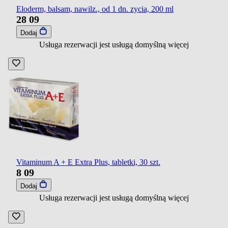
Eloderm, balsam, nawilz., od 1 dn. zycia, 200 ml
28
09
Dodaj
Usługa rezerwacji jest usługą domyślną
więcej
Vitaminum A + E Extra Plus, tabletki, 30 szt.
8
09
Dodaj
Usługa rezerwacji jest usługą domyślną
więcej